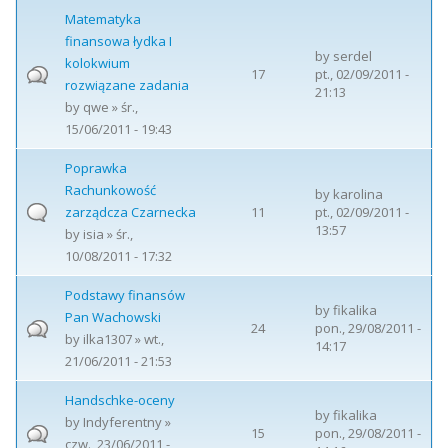
Matematyka
finansowa łydka I
by
serdel
kolokwium
17
pt., 02/09/2011 -
rozwiązane zadania
21:13
by
qwe
» śr.,
15/06/2011 - 19:43
Poprawka
Rachunkowość
by
karolina
zarządcza Czarnecka
11
pt., 02/09/2011 -
13:57
by
isia
» śr.,
10/08/2011 - 17:32
Podstawy finansów
by
fikalika
Pan Wachowski
24
pon., 29/08/2011 -
by
ilka1307
» wt.,
14:17
21/06/2011 - 21:53
Handschke-oceny
by
fikalika
by
Indyferentny
»
15
pon., 29/08/2011 -
czw., 23/06/2011 -