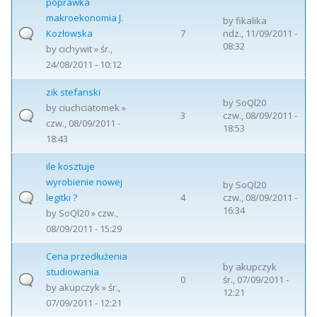
poprawka
makroekonomia J.
by
fikalika
Kozłowska
7
ndz., 11/09/2011 -
08:32
by
cichywit
» śr.,
24/08/2011 - 10:12
zik stefanski
by
SoQl20
by
ciuchciatomek
»
3
czw., 08/09/2011 -
czw., 08/09/2011 -
18:53
18:43
ile kosztuje
wyrobienie nowej
by
SoQl20
legitki ?
4
czw., 08/09/2011 -
16:34
by
SoQl20
» czw.,
08/09/2011 - 15:29
Cena przedłużenia
by
akupczyk
studiowania
0
śr., 07/09/2011 -
by
akupczyk
» śr.,
12:21
07/09/2011 - 12:21