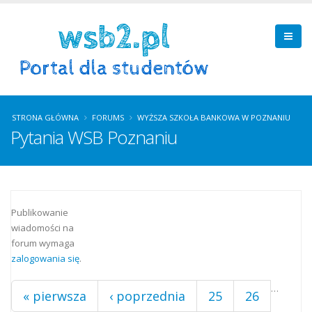
STRONA GŁÓWNA
FORUMS
WYŻSZA SZKOŁA BANKOWA W POZNANIU
Pytania WSB Poznaniu
Strony
Publikowanie
wiadomości na
forum wymaga
zalogowania się
.
…
« pierwsza
‹ poprzednia
25
26