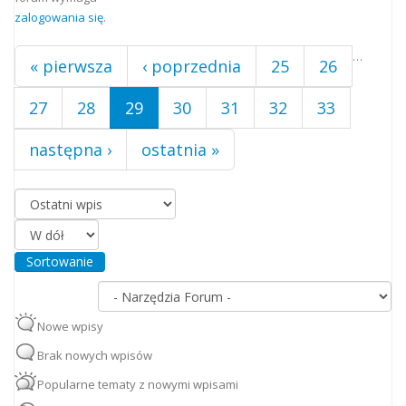
zalogowania się
.
…
« pierwsza
‹ poprzednia
25
26
27
28
29
30
31
32
33
następna ›
ostatnia »
Porządkuj według
Sortowanie
Nowe wpisy
Brak nowych wpisów
Popularne tematy z nowymi wpisami