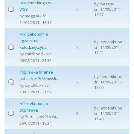
akademickiego na
by
megg84
WSB
0
śr., 14/09/2011 -
18:37
by
megg84
» śr.,
14/09/2011 - 18:37
Mikroekonomia
egzamin u
by
jezdemkuba
Kołodziejczyka
7
śr., 14/09/2011 -
17:02
by
childhood
» wt.,
08/02/2011 - 21:32
Poprawka finanse
by
jezdemkuba
publiczne Ziółkowska
7
śr., 14/09/2011 -
by
karol90
» ndz.,
17:00
20/02/2011 - 21:57
Mikroekonomia -
by
jezdemkuba
poprawka
2
śr., 14/09/2011 -
by
Bornslippy91
» wt.,
16:40
26/07/2011 - 18:24