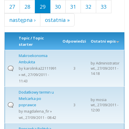
27
28
29
30
31
32
33
następna ›
ostatnia »
Topic / Topic
Odpowiedzi
Ostatni wpis
starter
Makroekonomia
Ambukita
by
Administrator
by
karolinka22111991
3
wt., 27/09/2011 -
14:18
» wt., 27/09/2011 -
11:43
Dodatkowy termin u
Mielcarka po
by
mosia
poprawce
3
wt., 27/09/2011 -
12:00
by
magdalena_fir
»
wt., 27/09/2011 - 08:42
Poprawka Polityka