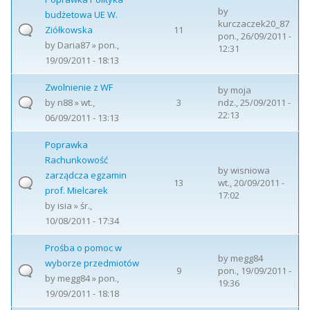
by
budżetowa UE W.
kurczaczek20_87
Ziółkowska
11
pon., 26/09/2011 -
by
Daria87
» pon.,
12:31
19/09/2011 - 18:13
Zwolnienie z WF
by
moja
by
n88
» wt.,
3
ndz., 25/09/2011 -
22:13
06/09/2011 - 13:13
Poprawka
Rachunkowość
by
wisniowa
zarządcza egzamin
13
wt., 20/09/2011 -
prof. Mielcarek
17:02
by
isia
» śr.,
10/08/2011 - 17:34
Prośba o pomoc w
by
megg84
wyborze przedmiotów
9
pon., 19/09/2011 -
by
megg84
» pon.,
19:36
19/09/2011 - 18:18