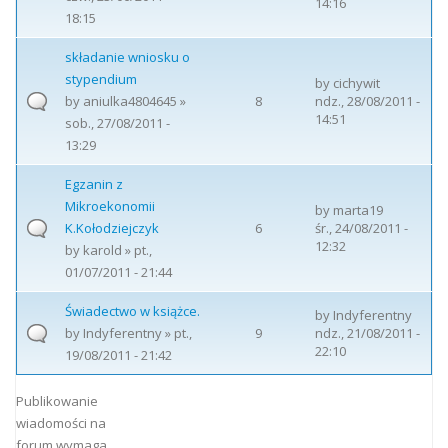
14:16
18:15
składanie wniosku o
stypendium
by
cichywit
by
aniulka4804645
»
8
ndz., 28/08/2011 -
14:51
sob., 27/08/2011 -
13:29
Egzanin z
Mikroekonomii
by
marta19
K.Kołodziejczyk
6
śr., 24/08/2011 -
12:32
by
karold
» pt.,
01/07/2011 - 21:44
Świadectwo w książce.
by
Indyferentny
by
Indyferentny
» pt.,
9
ndz., 21/08/2011 -
22:10
19/08/2011 - 21:42
Strony
Publikowanie
wiadomości na
forum wymaga