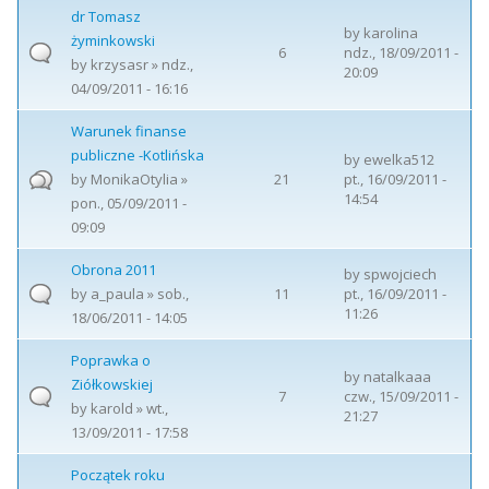
dr Tomasz
by
karolina
żyminkowski
6
ndz., 18/09/2011 -
by
krzysasr
» ndz.,
20:09
04/09/2011 - 16:16
Warunek finanse
publiczne -Kotlińska
by
ewelka512
by
MonikaOtylia
»
21
pt., 16/09/2011 -
14:54
pon., 05/09/2011 -
09:09
Obrona 2011
by
spwojciech
by
a_paula
» sob.,
11
pt., 16/09/2011 -
11:26
18/06/2011 - 14:05
Poprawka o
by
natalkaaa
Ziółkowskiej
7
czw., 15/09/2011 -
by
karold
» wt.,
21:27
13/09/2011 - 17:58
Początek roku