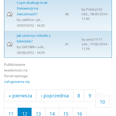
Czym skutkuje brak
frekwencji na
by
Polska123
ćwiczeniach?
46
ndz., 18/05/2014 -
11:00
by
uaithne
» pt.,
20/07/2012 - 16:20
Jak umorzyć odsetki z
by
ania11111
biblioteki?
41
sob., 17/05/2014 -
by
GW1989
» sob.,
11:36
30/06/2012 - 16:59
Strony
Publikowanie
wiadomości na
forum wymaga
zalogowania się
.
…
…
« pierwsza
‹ poprzednia
8
9
10
11
12
13
14
15
16