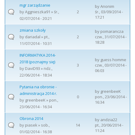
mgr zarządzanie
by
Anonim
by
Aggnieszka91
» śr.,
2
śr., 03/09/2014 -
17:21
02/07/2014 - 20:21
zmiana szkoły
by
pomarancza
by
dariadal
» pt.,
2
czw., 31/07/2014 -
18:28
11/07/2014 - 10:31
INFORMATYKA 2014-
by
guess homme
2018 (poznajmy się)
3
czw., 03/07/2014 -
by
DaviD93
» ndz.,
06:03
22/06/2014 - 18:34
Pytania na obronie -
by
greenbeeK
administracja 2014 r.
0
pon., 23/06/2014 -
by
greenbeeK
» pon.,
16:34
23/06/2014 - 16:34
Obrona 2014
by
andzia22
by
piasek
» sob.,
14
pt., 20/06/2014 -
11:24
01/02/2014 - 16:38