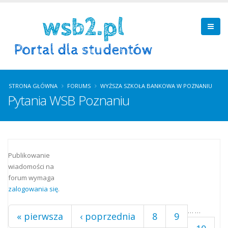
STRONA GŁÓWNA
FORUMS
WYŻSZA SZKOŁA BANKOWA W POZNANIU
Pytania WSB Poznaniu
Strony
Publikowanie
wiadomości na
forum wymaga
zalogowania się
.
…
…
« pierwsza
‹ poprzednia
8
9