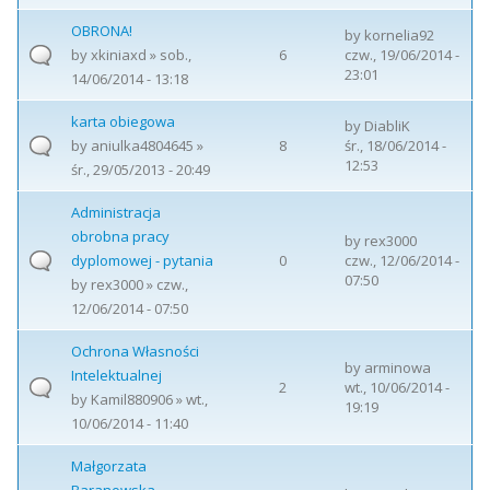
OBRONA!
by
kornelia92
by
xkiniaxd
» sob.,
6
czw., 19/06/2014 -
23:01
14/06/2014 - 13:18
karta obiegowa
by
DiabliK
by
aniulka4804645
»
8
śr., 18/06/2014 -
12:53
śr., 29/05/2013 - 20:49
Administracja
obrobna pracy
by
rex3000
dyplomowej - pytania
0
czw., 12/06/2014 -
07:50
by
rex3000
» czw.,
12/06/2014 - 07:50
Ochrona Własności
by
arminowa
Intelektualnej
2
wt., 10/06/2014 -
by
Kamil880906
» wt.,
19:19
10/06/2014 - 11:40
Małgorzata