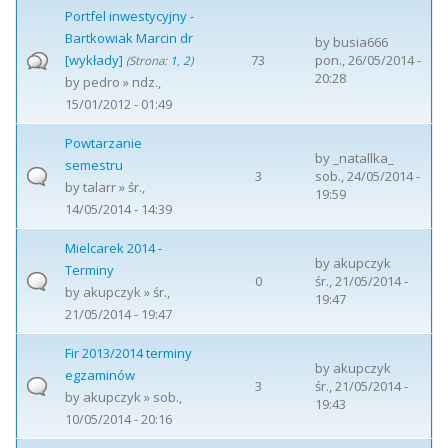
Portfel inwestycyjny -
Bartkowiak Marcin dr
by
busia666
[wykłady]
73
pon., 26/05/2014 -
(Strona:
1
,
2
)
20:28
by
pedro
» ndz.,
15/01/2012 - 01:49
Powtarzanie
by
_natallka_
semestru
3
sob., 24/05/2014 -
by
talarr
» śr.,
19:59
14/05/2014 - 14:39
Mielcarek 2014 -
by
akupczyk
Terminy
0
śr., 21/05/2014 -
by
akupczyk
» śr.,
19:47
21/05/2014 - 19:47
Fir 2013/2014 terminy
by
akupczyk
egzaminów
3
śr., 21/05/2014 -
by
akupczyk
» sob.,
19:43
10/05/2014 - 20:16