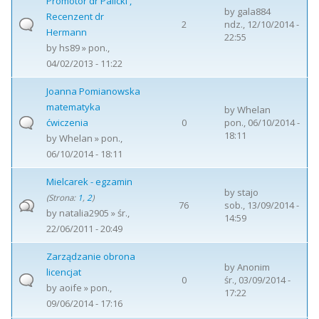
Promotor dr Palicki ,
by
gala884
Recenzent dr
2
ndz., 12/10/2014 -
Hermann
22:55
by
hs89
» pon.,
04/02/2013 - 11:22
Joanna Pomianowska
matematyka
by
Whelan
ćwiczenia
0
pon., 06/10/2014 -
18:11
by
Whelan
» pon.,
06/10/2014 - 18:11
Mielcarek - egzamin
by
stajo
(Strona:
1
,
2
)
76
sob., 13/09/2014 -
by
natalia2905
» śr.,
14:59
22/06/2011 - 20:49
Zarządzanie obrona
by
Anonim
licencjat
0
śr., 03/09/2014 -
by
aoife
» pon.,
17:22
09/06/2014 - 17:16