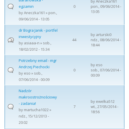
Baranowska -
by
Aneczka161
egzamin
0
pon., 09/06/2014 -
13:05
by
Aneczka161
» pon.,
09/06/2014 - 13:05
dr Bogra Janik - portfel
by
arturski0
inwestycyjny
44
ndz., 08/06/2014 -
by
asiaaa-n
» sob.,
18:44
18/02/2012 - 15:34
Potrzebny email - mgr
by
eso
Andrzej Piechocki
0
sob., 07/06/2014 -
by
eso
» sob.,
00:09
07/06/2014 - 00:09
Nadzór
makroostrożnościowy
by
ewelka512
- zadania!
7
wt., 27/05/2014 -
by
martucha1022
»
18:56
ndz., 15/12/2013 -
20:02