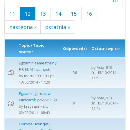
10
11
12
13
14
15
16
następna ›
ostatnia »
Topic / Topic
Odpowiedzi
Ostatni wpis
starter
Egzamin semestralny
by
Asia_913
FiR SUM II semestr
36
śr., 15/10/2014 -
by
marta109110
» pt.,
11:50
13/06/2014 - 17:20
Egzamin, Jarosław
by
Asia_913
Mielcarek
(Strona:
1
,
2
)
91
śr., 15/10/2014 -
by
krzysasr
» śr.,
11:47
02/02/2011 - 08:43
Obrona Licencjat ,