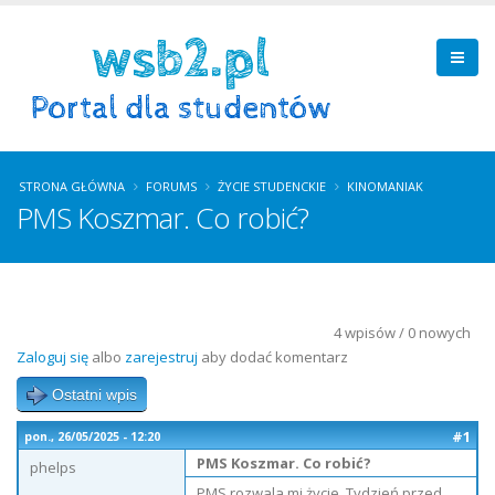
STRONA GŁÓWNA
FORUMS
ŻYCIE STUDENCKIE
KINOMANIAK
PMS Koszmar. Co robić?
4 wpisów / 0 nowych
Zaloguj się
albo
zarejestruj
aby dodać komentarz
Ostatni wpis
#1
pon., 26/05/2025 - 12:20
PMS Koszmar. Co robić?
phelps
PMS rozwala mi życie. Tydzień przed