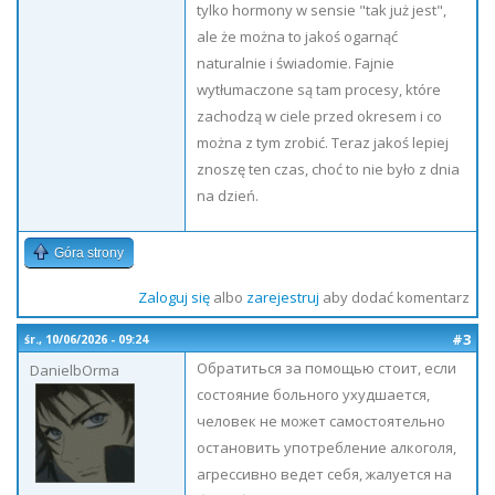
tylko hormony w sensie "tak już jest",
ale że można to jakoś ogarnąć
naturalnie i świadomie. Fajnie
wytłumaczone są tam procesy, które
zachodzą w ciele przed okresem i co
można z tym zrobić. Teraz jakoś lepiej
znoszę ten czas, choć to nie było z dnia
na dzień.
Góra strony
Zaloguj się
albo
zarejestruj
aby dodać komentarz
#3
śr., 10/06/2026 - 09:24
Обратиться за помощью стоит, если
DanielbOrma
состояние больного ухудшается,
человек не может самостоятельно
остановить употребление алкоголя,
агрессивно ведет себя, жалуется на