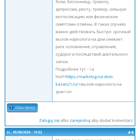
боли, бессонницу, тревогу,
депрессии, рвоту, тремор, сильную
интоксикацию или физические
симптомы отмены. В таких случаях
важно действовать быстро: срочный
вызов нарколога на дом снижает
риск осложнения, отравления,
судорог и последствий длительного
запоя.
Подробнее тут - <a
href=
https://narkolog-na-dom-
kazan21.ru/>
вызов нарколога на
дом</a>
Góra strony
Zaloguj się
albo
zarejestruj
aby dodać komentarz
#4
śr., 05/08/2026 - 10:02