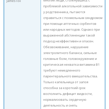
Многие люди, столкнувшись с
JamesTox
проблемой алкогольной зависимости
у родственника, пытаются
справиться с похмельным синдромом
при помощи аптечных сорбентов
или народных методов. Однако при
выраженной абстиненции такой
подход неэффективен и опасен.
Обезвоживание, нарушение
электролитного баланса, сильные
головные боли, головокружение и
критическая нехватка витамина B1
требуют немедленного
парентерального вмешательства.
Только капельница от запоя
способна за короткий срок
восполнить дефицит жидкости,
нормализовать сердечную
деятельность и снять