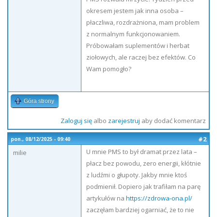
okresem jestem jak inna osoba –
płaczliwa, rozdrażniona, mam problem
z normalnym funkcjonowaniem.
Próbowałam suplementów i herbat
ziołowych, ale raczej bez efektów. Co
Wam pomogło?
Góra strony
Zaloguj się
albo
zarejestruj
aby dodać komentarz
#2
pon., 08/12/2025 - 09:40
U mnie PMS to był dramat przez lata –
milie
płacz bez powodu, zero energii, kłótnie
z ludźmi o głupoty. Jakby mnie ktoś
podmienił. Dopiero jak trafiłam na parę
artykułów na
https://zdrowa-ona.pl/
zaczęłam bardziej ogarniać, że to nie