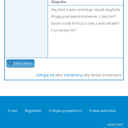
Glapska
Hej, ktoś z was orientuje się jak wyglada
druga poprawa kolokwium z ćwiczeń?
Sporo osób kończy u niej z warunkami?
Czy raczej nie?
Góra strony
Zaloguj się
albo
zarejestruj
aby dodać komentarz
O nas
Regulamin
Polityka prywatności
Prawa autorskie
KONTAKT