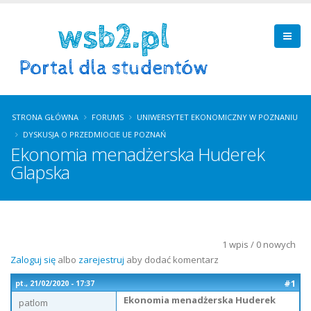
STRONA GŁÓWNA
FORUMS
UNIWERSYTET EKONOMICZNY W POZNANIU
DYSKUSJA O PRZEDMIOCIE UE POZNAŃ
Ekonomia menadżerska Huderek
Glapska
1 wpis / 0 nowych
Zaloguj się
albo
zarejestruj
aby dodać komentarz
#1
pt., 21/02/2020 - 17:37
Ekonomia menadżerska Huderek
patlom