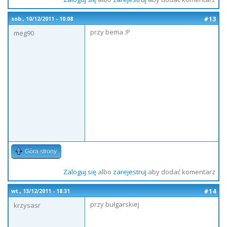
#13
sob., 10/12/2011 - 10:08
przy bema :P
meg90
Góra strony
Zaloguj się
albo
zarejestruj
aby dodać komentarz
#14
wt., 13/12/2011 - 18:31
przy bułgarskiej
krzysasr