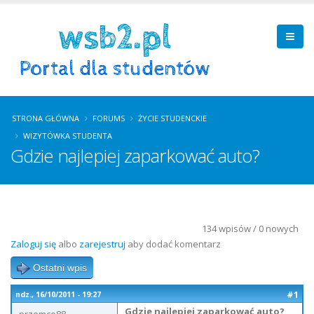
STRONA GŁÓWNA
FORUMS
ŻYCIE STUDENCKIE
WIZYTÓWKA STUDENTA
Gdzie najlepiej zaparkować auto?
134 wpisów / 0 nowych
Zaloguj się
albo
zarejestruj
aby dodać komentarz
Ostatni wpis
#1
ndz., 16/10/2011 - 19:27
Gdzie najlepiej zaparkować auto?