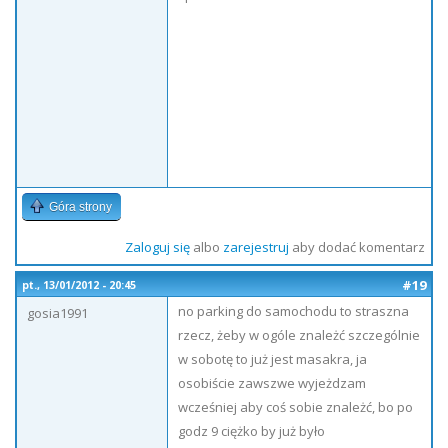
Góra strony
Zaloguj się
albo
zarejestruj
aby dodać komentarz
#19
pt., 13/01/2012 - 20:45
no parking do samochodu to straszna
gosia1991
rzecz, żeby w ogóle znależć szczególnie
w sobotę to już jest masakra, ja
osobiście zawszwe wyjeżdzam
wcześniej aby coś sobie znależć, bo po
godz 9 ciężko by już było