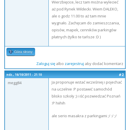
Wierzbięcice, lecz tam można wylecieć
aż pod Rynek Wildecki. Wiem DALEKO,
ale o godz 11.00 to aż tam mnie
wygnało. Zachęcam do zamieszczania,
opisów, mapek, cenników parkingów
płatnych (tylko te tańsze :D )
Góra strony
Zaloguj się
albo
zarejestruj
aby dodać komentarz
#2
ndz., 16/10/2011 - 21:10
Ja proponuje wstać wcześniej i pojechać
megg84
na uczelnie :P postawić samochód
blisko szkoły ;) i iść pozwiedzać Poznań
:P hiihih
ale serio masakra z parkingami ;/ :/ ;/