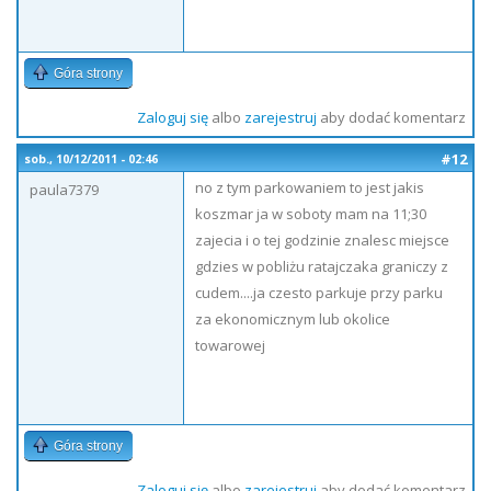
Góra strony
Zaloguj się
albo
zarejestruj
aby dodać komentarz
#12
sob., 10/12/2011 - 02:46
no z tym parkowaniem to jest jakis
paula7379
koszmar ja w soboty mam na 11;30
zajecia i o tej godzinie znalesc miejsce
gdzies w pobliżu ratajczaka graniczy z
cudem....ja czesto parkuje przy parku
za ekonomicznym lub okolice
towarowej
Góra strony
Zaloguj się
albo
zarejestruj
aby dodać komentarz