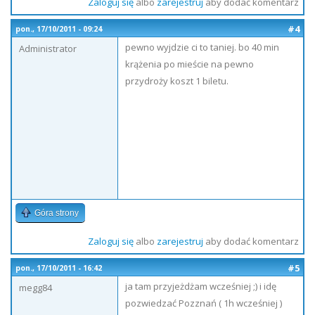
Zaloguj się
albo
zarejestruj
aby dodać komentarz
#4
pon., 17/10/2011 - 09:24
pewno wyjdzie ci to taniej. bo 40 min
Administrator
krążenia po mieście na pewno
przydroży koszt 1 biletu.
Góra strony
Zaloguj się
albo
zarejestruj
aby dodać komentarz
#5
pon., 17/10/2011 - 16:42
ja tam przyjeżdżam wcześniej ;) i idę
megg84
pozwiedzać Pozznań ( 1h wcześniej )