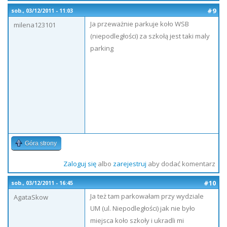
#9
sob., 03/12/2011 - 11:03
Ja przeważnie parkuje koło WSB
milena123101
(niepodległości) za szkołą jest taki maly
parking
Góra strony
Zaloguj się
albo
zarejestruj
aby dodać komentarz
#10
sob., 03/12/2011 - 16:45
Ja też tam parkowałam przy wydziale
AgataSkow
UM (ul. Niepodległości) jak nie było
miejsca koło szkoły i ukradli mi