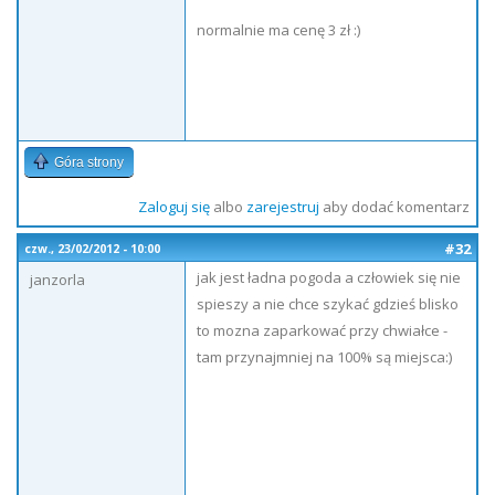
normalnie ma cenę 3 zł :)
Góra strony
Zaloguj się
albo
zarejestruj
aby dodać komentarz
#32
czw., 23/02/2012 - 10:00
jak jest ładna pogoda a człowiek się nie
janzorla
spieszy a nie chce szykać gdzieś blisko
to mozna zaparkować przy chwiałce -
tam przynajmniej na 100% są miejsca:)