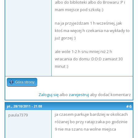
albo do biblioteki albo do Browaru :P i
mam miejsce pod szkołą :)
na ja przyjeżdzam 1 h wcześniej, jak
ktoś ma więcej h czekania na wykłady to
już gorzej :)
ale wole 1-2 h snu mniej niż 2 h
wracania do domu :D:D:D zamiast 30
minut :)
Góra strony
Zaloguj się
albo
zarejestruj
aby dodać komentarz
#6
pt., 28/10/2011 - 21:08
ja czasem parkuje bardziej w okolicach
paula7379
różanej bo przy ratajczaka po godzinie
9 nie ma szans na wolne miejsca