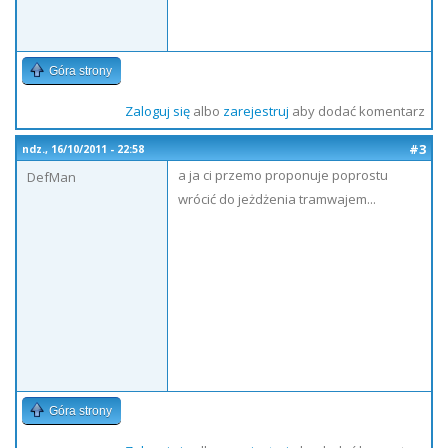
Góra strony
Zaloguj się
albo
zarejestruj
aby dodać komentarz
#3
ndz., 16/10/2011 - 22:58
a ja ci przemo proponuje poprostu
DefMan
wrócić do jeżdżenia tramwajem...
Góra strony