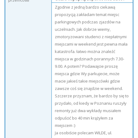
przemco88
Zgodnie z jedną bardzo ciekawą
propozycją zakładam temat miejsc
parkingowych podczas zjazdów na
uczelniach. Jak dobrze wiemy,
zmotoryzowani studenci z niepłatnymi
miejscami w weekend jest pewna mała
katastrofa. łatwo można znaleźć
miejsca w godzinach porannych 7.30-
9.00. A potem? Podawajcie proszę
miejsca gdzie Wy parkujecie, może
macie jakieś takie miejscówki gdzie
zawsze coś się znajdzie w weekend.
Szczerze przyznam, że bardzo by się to
przydało, od kiedy w Poznaniu ruszyły
remonty już dwa wykłady musiałem
odpuścić bo 40 min krążyłem za
miejscem :)
Ja osobiście polecam WILDE, ul.