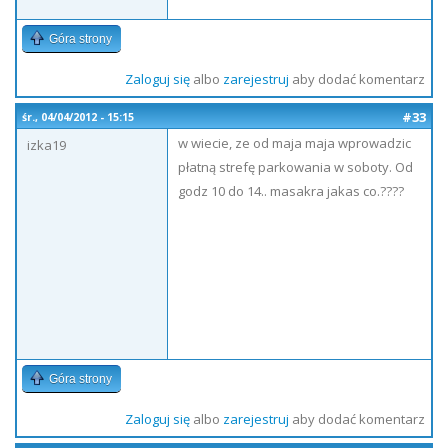
Góra strony
Zaloguj się
albo
zarejestruj
aby dodać komentarz
#33
śr., 04/04/2012 - 15:15
w wiecie, ze od maja maja wprowadzic
izka19
płatną strefę parkowania w soboty. Od
godz 10 do 14.. masakra jakas co.????
Góra strony
Zaloguj się
albo
zarejestruj
aby dodać komentarz