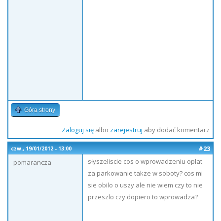
Góra strony
Zaloguj się
albo
zarejestruj
aby dodać komentarz
#23
czw., 19/01/2012 - 13:00
słyszeliscie cos o wprowadzeniu oplat
pomarancza
za parkowanie takze w soboty? cos mi
sie obilo o uszy ale nie wiem czy to nie
przeszlo czy dopiero to wprowadza?