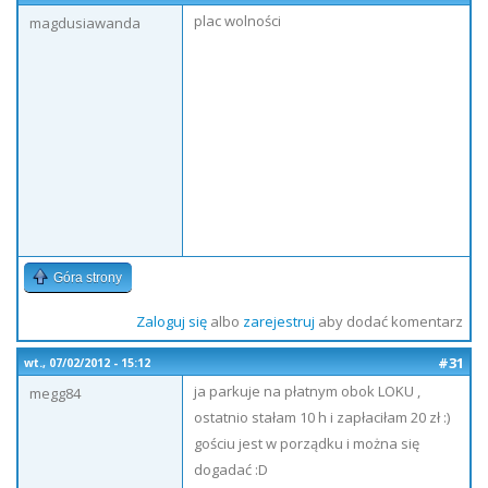
plac wolności
magdusiawanda
Góra strony
Zaloguj się
albo
zarejestruj
aby dodać komentarz
#31
wt., 07/02/2012 - 15:12
ja parkuje na płatnym obok LOKU ,
megg84
ostatnio stałam 10 h i zapłaciłam 20 zł :)
gościu jest w porządku i można się
dogadać :D