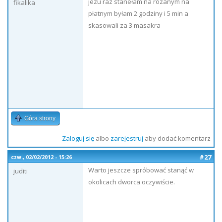
jezu raz stanełam na rózanym na
fikalika
płatnym byłam 2 godziny i 5 min a
skasowali za 3 masakra
Góra strony
Zaloguj się
albo
zarejestruj
aby dodać komentarz
#27
czw., 02/02/2012 - 15:26
Warto jeszcze spróbować stanąć w
juditi
okolicach dworca oczywiście.