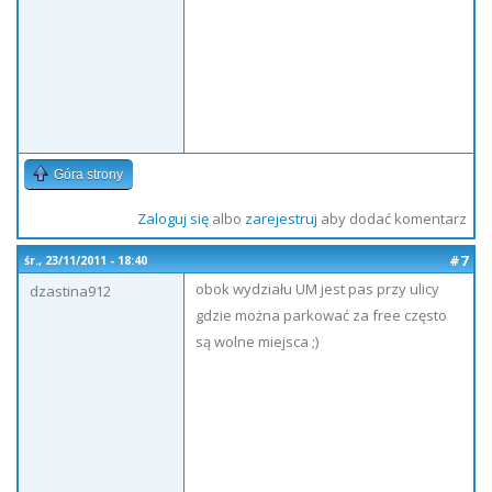
Góra strony
Zaloguj się
albo
zarejestruj
aby dodać komentarz
#7
śr., 23/11/2011 - 18:40
obok wydziału UM jest pas przy ulicy
dzastina912
gdzie można parkować za free często
są wolne miejsca ;)