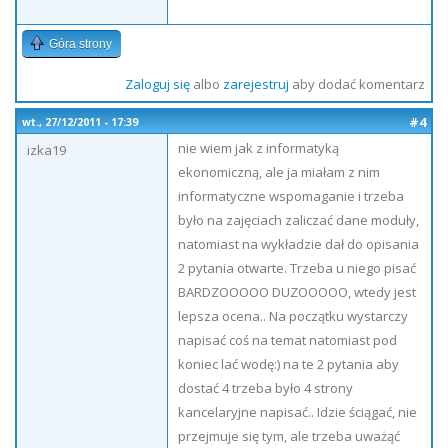
Góra strony
Zaloguj się
albo
zarejestruj
aby dodać komentarz
#4
wt., 27/12/2011 - 17:39
nie wiem jak z informatyką
izka19
ekonomiczną, ale ja miałam z nim
informatyczne wspomaganie i trzeba
było na zajęciach zaliczać dane moduły,
natomiast na wykładzie dał do opisania
2 pytania otwarte. Trzeba u niego pisać
BARDZOOOOO DUZOOOOO, wtedy jest
lepsza ocena.. Na początku wystarczy
napisać coś na temat natomiast pod
koniec lać wodę:) na te 2 pytania aby
dostać 4 trzeba było 4 strony
kancelaryjne napisać.. Idzie ściągać, nie
przejmuje się tym, ale trzeba uważąć