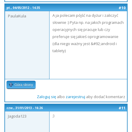
#10
pt., 04/05/2012 - 14:35
A ja polecam pójść na dyżur i zaliczyć
PaulaKula
słownie :) Pyta np. na jakich programach
operacyjnych się pracuje lub czy
preferuje się jakieś oprogramowanie
(dla niego ważny jest &#92;android i
tablety)
Góra strony
Zaloguj się
albo
zarejestruj
aby dodać komentarz
#11
czw., 31/01/2013 - 16:26
;)
Jagoda123