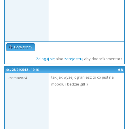
Góra strony
Zaloguj się
albo
zarejestruj
aby dodać komentarz
#8
śr., 25/01/2012 - 19:16
tak jak wyżej ograniesz to co jest na
kromawrc4
moodlu i bedzie git! :)