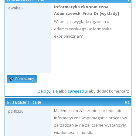
Informatyka ekonomiczna -
owaka5
Adamczewski Piotr Dr [wykłady]
Witam, jak wyglada egzamin u
Adamczewskiego - informatyka
ekonomiczna??
Góra strony
Zaloguj się
albo
zarejestruj
aby dodać komentarz
#2
śr., 31/08/2011 - 21:49
Miałem z nim zaliczenie z przedmiotu
pz40320
informatyczne wspomaganie procesów
zarządzania- na zaliczenie wystarczyły
wiadomości z moodla