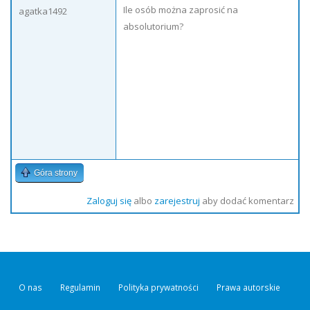
Ile osób można zaprosić na
agatka1492
absolutorium?
Góra strony
Zaloguj się
albo
zarejestruj
aby dodać komentarz
O nas
Regulamin
Polityka prywatności
Prawa autorskie