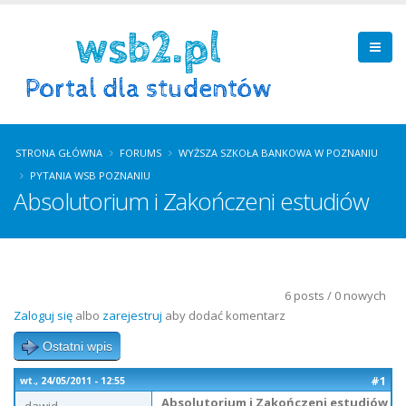
STRONA GŁÓWNA
FORUMS
WYŻSZA SZKOŁA BANKOWA W POZNANIU
PYTANIA WSB POZNANIU
Absolutorium i Zakończeni estudiów
6 posts / 0 nowych
Zaloguj się
albo
zarejestruj
aby dodać komentarz
Ostatni wpis
#1
wt., 24/05/2011 - 12:55
Absolutorium i Zakończeni estudiów