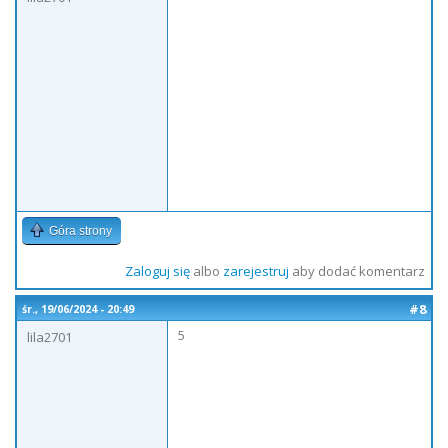
Góra strony
Zaloguj się
albo
zarejestruj
aby dodać komentarz
#8
śr., 19/06/2024 - 20:49
5
lila2701