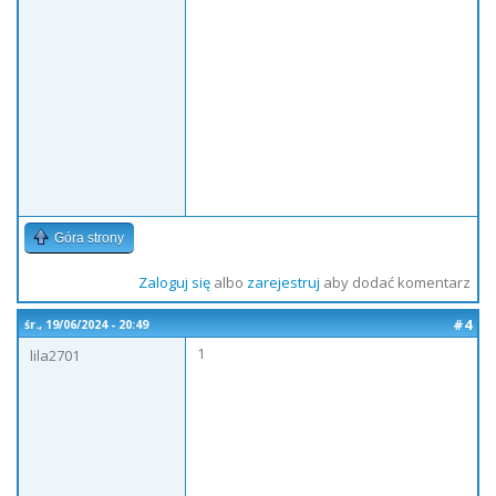
Góra strony
Zaloguj się
albo
zarejestruj
aby dodać komentarz
#4
śr., 19/06/2024 - 20:49
1
lila2701