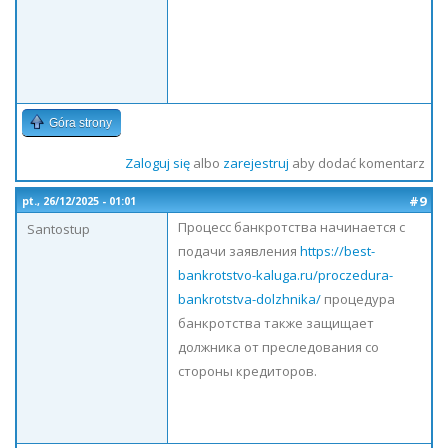
Góra strony
Zaloguj się
albo
zarejestruj
aby dodać komentarz
#9
pt., 26/12/2025 - 01:01
Процесс банкротства начинается с
Santostup
подачи заявления
https://best-
bankrotstvo-kaluga.ru/proczedura-
bankrotstva-dolzhnika/
процедура
банкротства также защищает
должника от преследования со
стороны кредиторов.