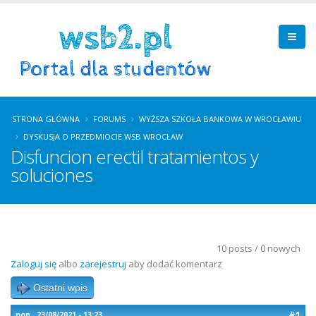
STRONA GŁÓWNA
FORUMS
WYŻSZA SZKOŁA BANKOWA W WROCŁAWIU
DYSKUSJA O PRZEDMIOCIE WSB WROCŁAW
Disfuncion erectil tratamientos y
soluciones
10 posts / 0 nowych
Zaloguj się
albo
zarejestruj
aby dodać komentarz
Ostatni wpis
#1
pon., 23/08/2021 - 13:23