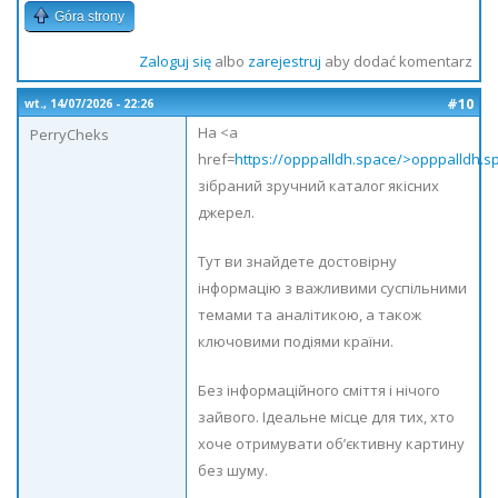
Góra strony
Zaloguj się
albo
zarejestruj
aby dodać komentarz
#10
wt., 14/07/2026 - 22:26
На <a
PerryCheks
href=
https://opppalldh.space/>opppalldh.
зібраний зручний каталог якісних
джерел.
Тут ви знайдете достовірну
інформацію з важливими суспільними
темами та аналітикою, а також
ключовими подіями країни.
Без інформаційного сміття і нічого
зайвого. Ідеальне місце для тих, хто
хоче отримувати об’єктивну картину
без шуму.