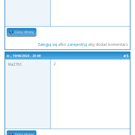
Góra strony
Zaloguj się
albo
zarejestruj
aby dodać komentarz
#5
śr., 19/06/2024 - 20:49
2
lila2701
Góra strony