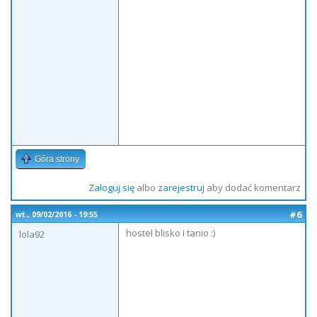
Góra strony
Zaloguj się
albo
zarejestruj
aby dodać komentarz
#6
wt., 09/02/2016 - 19:55
hostel blisko i tanio :)
lola92