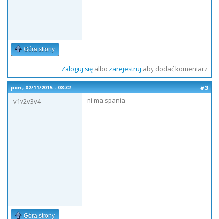
Góra strony
Zaloguj się
albo
zarejestruj
aby dodać komentarz
#3
pon., 02/11/2015 - 08:32
ni ma spania
v1v2v3v4
Góra strony