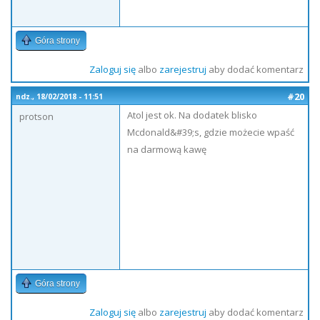
Góra strony
Zaloguj się
albo
zarejestruj
aby dodać komentarz
#20
ndz., 18/02/2018 - 11:51
Atol jest ok. Na dodatek blisko
protson
Mcdonald&#39;s, gdzie możecie wpaść
na darmową kawę
Góra strony
Zaloguj się
albo
zarejestruj
aby dodać komentarz