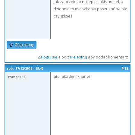
jak zaocznie to najlepiej jakiś hostel, a
dziennie to mieszkania poszukać na olx
czy gdzieś
Góra strony
Zaloguj się
albo
zarejestruj
aby dodać komentarz
#15
sob., 17/12/2016 - 19:40
atol akademik tanoi
romet123