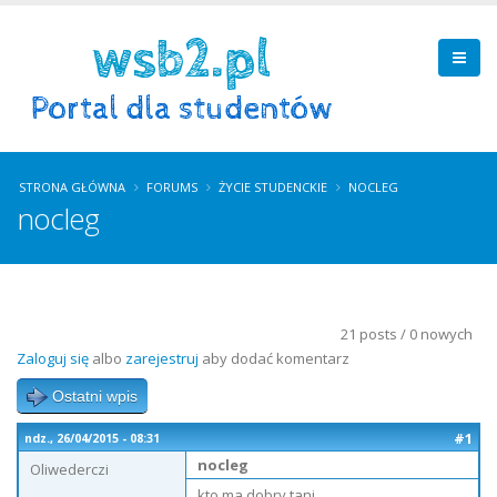
STRONA GŁÓWNA
FORUMS
ŻYCIE STUDENCKIE
NOCLEG
nocleg
21 posts / 0 nowych
Zaloguj się
albo
zarejestruj
aby dodać komentarz
Ostatni wpis
#1
ndz., 26/04/2015 - 08:31
nocleg
Oliwederczi
kto ma dobry tani