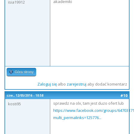
akademiki
isia19912
Góra strony
Zaloguj się
albo
zarejestruj
aby dodać komentarz
#10
czw., 12/05/2016 - 10:58
sprawdz na olx, tam jest duzo ofert lub
kosti95
https://www.facebook.com/groups/6470317
multi_permalinks=125776...