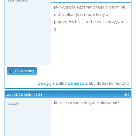
isia199549
Jak wygląda egzamin z tego przedmiotu
u dr Ciołka? Jeśli macie testy z
poprzednich lat, to chętnie je przygarnę
;)
Góra strony
Zaloguj się
albo
zarejestruj
aby dodać komentarz
#2
wt., 21/01/2020 - 11:34
ktoś cos o wie o drugim kolokwium?
zuzak