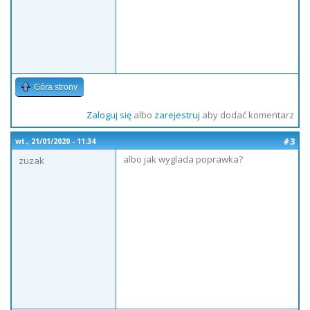
Góra strony
Zaloguj się
albo
zarejestruj
aby dodać komentarz
#3
wt., 21/01/2020 - 11:34
albo jak wyglada poprawka?
zuzak