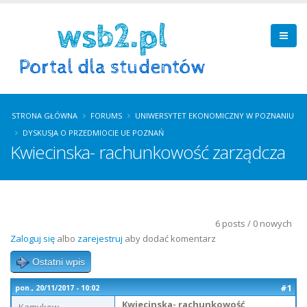
STRONA GŁÓWNA
FORUMS
UNIWERSYTET EKONOMICZNY W POZNANIU
DYSKUSJA O PRZEDMIOCIE UE POZNAŃ
Kwiecinska- rachunkowość zarządcza
6 posts / 0 nowych
Zaloguj się
albo
zarejestruj
aby dodać komentarz
Ostatni wpis
#1
pon., 20/11/2017 - 10:02
Kwiecinska- rachunkowość