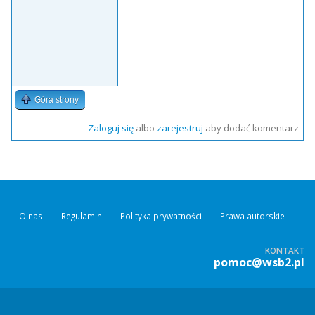
Góra strony
Zaloguj się
albo
zarejestruj
aby dodać komentarz
O nas
Regulamin
Polityka prywatności
Prawa autorskie
KONTAKT
pomoc@wsb2.pl