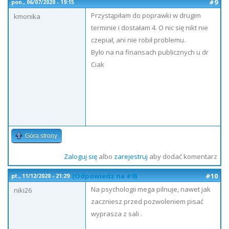
#9
pon., 06/07/2020 - 19:15
Przystąpiłam do poprawki w drugim
kmonika
terminie i dostałam 4. O nic się nikt nie
czepiał, ani nie robił problemu.
Było na na finansach publicznych u dr
Ciak
Góra strony
Zaloguj się
albo
zarejestruj
aby dodać komentarz
(Odpowiedz na #9)
#10
pt., 11/12/2020 - 21:29
Na psychologii mega pilnuje, nawet jak
niki26
zaczniesz przed pozwoleniem pisać
wyprasza z sali .