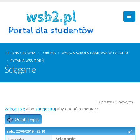
STRONA GŁÓWNA
FORUMS
WYŻSZA SZKOŁA BANKOWA W TORUNIU
PYTANIA WSB TORŃ
Ściąganie
13 posts / 0 nowych
Zaloguj się
albo
zarejestruj
aby dodać komentarz
Ostatni wpis
#1
sob., 22/06/2019 - 23:20
Ściąganie