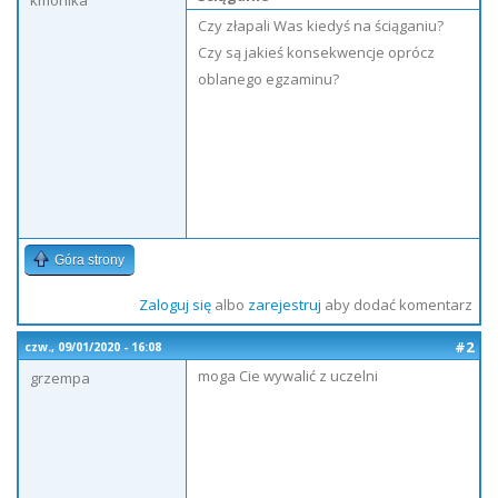
kmonika
Czy złapali Was kiedyś na ściąganiu?
Czy są jakieś konsekwencje oprócz
oblanego egzaminu?
Góra strony
Zaloguj się
albo
zarejestruj
aby dodać komentarz
#2
czw., 09/01/2020 - 16:08
moga Cie wywalić z uczelni
grzempa