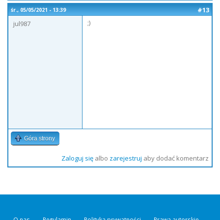
#13
śr., 05/05/2021 - 13:39
;)
jul987
Góra strony
Zaloguj się
albo
zarejestruj
aby dodać komentarz
O nas
Regulamin
Polityka prywatności
Prawa autorskie