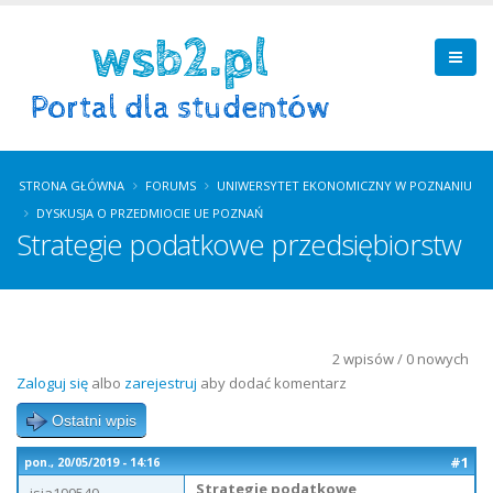
STRONA GŁÓWNA
FORUMS
UNIWERSYTET EKONOMICZNY W POZNANIU
DYSKUSJA O PRZEDMIOCIE UE POZNAŃ
Strategie podatkowe przedsiębiorstw
2 wpisów / 0 nowych
Zaloguj się
albo
zarejestruj
aby dodać komentarz
Ostatni wpis
#1
pon., 20/05/2019 - 14:16
Strategie podatkowe