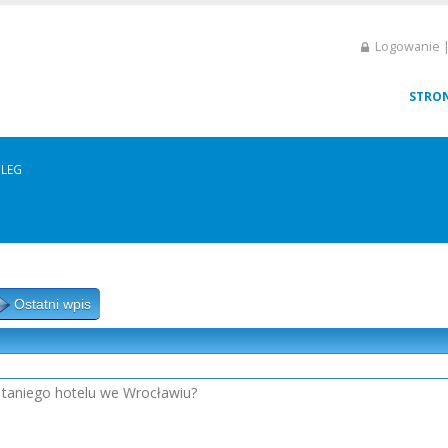
Logowanie |
STRO
LEG
Ostatni wpis
 taniego hotelu we Wrocławiu?