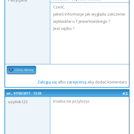
PatrycjaUE
Cześć,
Jakieś informacje jak wygląda zaliczenie
wykładów u T.Jewartowskiego ?
Jest ciężko ?
Góra strony
Zaloguj się
albo
zarejestruj
aby dodać komentarz
#2
wt., 07/03/2017 - 12:30
trzeba sie przylozyc
uzytnik123