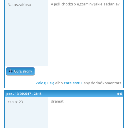
A jeśli chodzi o egzamin? Jakie zadania?
NataszaKosa
Góra strony
Zaloguj się
albo
zarejestruj
aby dodać komentarz
#6
pon., 19/06/2017 - 23:15
dramat
czaja123