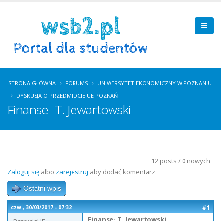
STRONA GŁÓWNA
FORUMS
UNIWERSYTET EKONOMICZNY W POZNANIU
DYSKUSJA O PRZEDMIOCIE UE POZNAŃ
Finanse- T. Jewartowski
12 posts / 0 nowych
Zaloguj się
albo
zarejestruj
aby dodać komentarz
Ostatni wpis
#1
czw., 30/03/2017 - 07:32
Finanse- T. Jewartowski