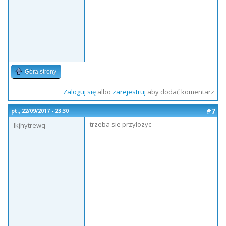
Góra strony
Zaloguj się
albo
zarejestruj
aby dodać komentarz
#7
pt., 22/09/2017 - 23:30
trzeba sie przylozyc
lkjhytrewq