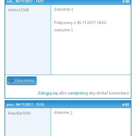
#60
ndz., 05/11/2017 - 14:51
Zaoczne :)
miros12345
Połączony z 05.11.2017 14:52:
zaoczne :)
Góra strony
Zaloguj się
albo
zarejestruj
aby dodać komentarz
#61
pon., 06/11/2017 - 15:55
dzienne ;)
klaudia1030