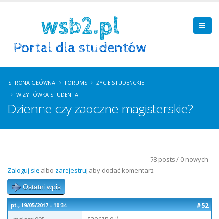
STRONA GŁÓWNA
FORUMS
ŻYCIE STUDENCKIE
WIZYTÓWKA STUDENTA
Dzienne czy zaoczne magisterskie?
78 posts / 0 nowych
Zaloguj się
albo
zarejestruj
aby dodać komentarz
Ostatni wpis
#52
pt., 19/05/2017 - 10:34
zaocznie :)