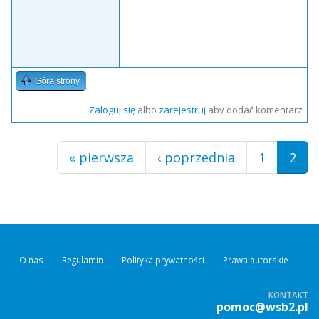
Góra strony
Zaloguj się
albo
zarejestruj
aby dodać komentarz
Strony
« pierwsza
‹ poprzednia
1
2
O nas
Regulamin
Polityka prywatności
Prawa autorskie
KONTAKT
pomoc@wsb2.pl