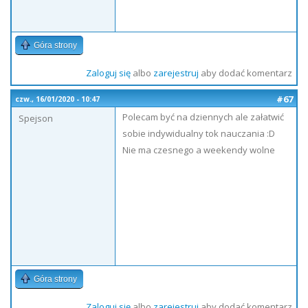
Góra strony
Zaloguj się
albo
zarejestruj
aby dodać komentarz
#67
czw., 16/01/2020 - 10:47
Polecam być na dziennych ale załatwić
Spejson
sobie indywidualny tok nauczania :D
Nie ma czesnego a weekendy wolne
Góra strony
Zaloguj się
albo
zarejestruj
aby dodać komentarz