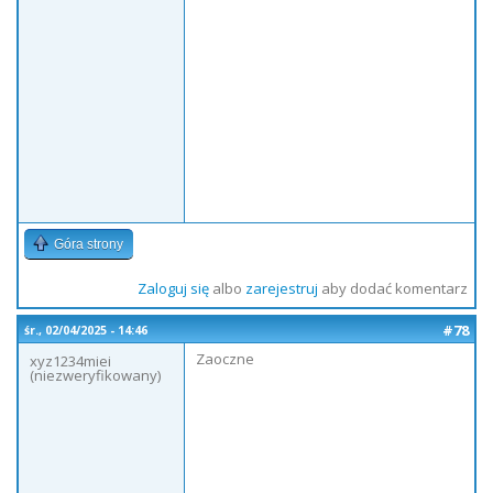
Góra strony
Zaloguj się
albo
zarejestruj
aby dodać komentarz
#78
śr., 02/04/2025 - 14:46
Zaoczne
xyz1234miei
(niezweryfikowany)