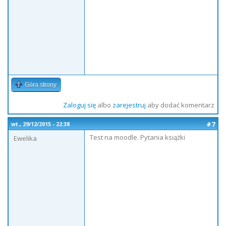
Góra strony
Zaloguj się
albo
zarejestruj
aby dodać komentarz
#7
wt., 29/12/2015 - 22:38
Test na moodle. Pytania książki
Ewelika