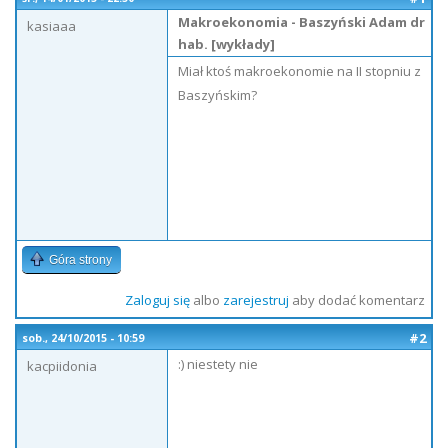
Makroekonomia - Baszyński Adam dr
kasiaaa
hab. [wykłady]
Miał ktoś makroekonomie na II stopniu z
Baszyńskim?
Góra strony
Zaloguj się
albo
zarejestruj
aby dodać komentarz
#2
sob., 24/10/2015 - 10:59
:) niestety nie
kacpiidonia