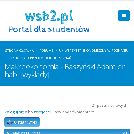
STRONA GŁÓWNA
FORUMS
UNIWERSYTET EKONOMICZNY W POZNANIU
DYSKUSJA O PRZEDMIOCIE UE POZNAŃ
Makroekonomia - Baszyński Adam dr
hab. [wykłady]
21 posts / 0 nowych
Zaloguj się
albo
zarejestruj
aby dodać komentarz
Ostatni wpis
#1
śr., 14/01/2015 - 22:50