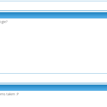
ogie?
yms takim :P