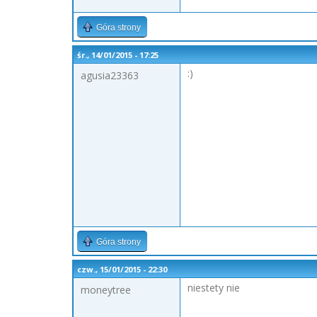
Góra strony
śr., 14/01/2015 - 17:25
:)
agusia23363
Góra strony
czw., 15/01/2015 - 22:30
niestety nie
moneytree