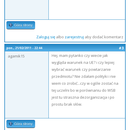
Góra strony
Zaloguj się
albo
zarejestruj
aby dodać komentarz
#3
pon., 21/02/2011 - 22:44
Hej. mam pytanko czy wiecie jak
agamik15
wygląda warunek na UE? i czy lepiej
wybrać warunek czy powtarzanie
przedmiotu? Nie zdałam polityki i nie
wiem co zrobić...czy w ogóle zostać na
tej uczelni bo w porównaniu do WSB
jest tu straszna dezorganizacja i po
prostu brak słów.
Góra strony