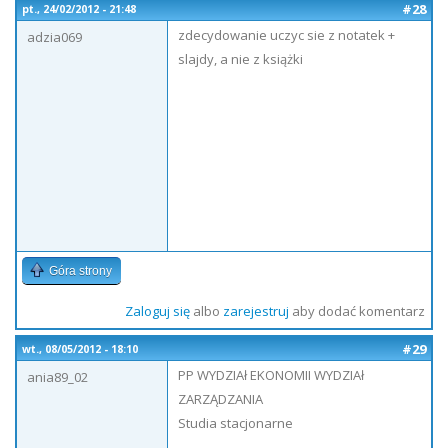
#28
pt., 24/02/2012 - 21:48
zdecydowanie uczyc sie z notatek +
adzia069
slajdy, a nie z książki
Góra strony
Zaloguj się
albo
zarejestruj
aby dodać komentarz
#29
wt., 08/05/2012 - 18:10
PP WYDZIAł EKONOMII WYDZIAł
ania89_02
ZARZĄDZANIA
Studia stacjonarne