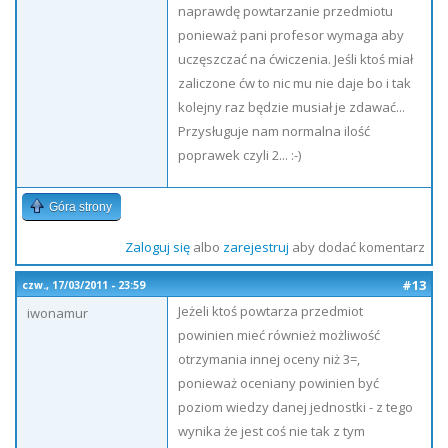
naprawdę powtarzanie przedmiotu
ponieważ pani profesor wymaga aby
uczęszczać na ćwiczenia. Jeśli ktoś miał
zaliczone ćw to nic mu nie daje bo i tak
kolejny raz będzie musiał je zdawać...
Przysługuje nam normalna ilość
poprawek czyli 2... :-)
Góra strony
Zaloguj się
albo
zarejestruj
aby dodać komentarz
#13
czw., 17/03/2011 - 23:59
Jeżeli ktoś powtarza przedmiot
iwonamur
powinien mieć również możliwość
otrzymania innej oceny niż 3=,
ponieważ oceniany powinien być
poziom wiedzy danej jednostki - z tego
wynika że jest coś nie tak z tym