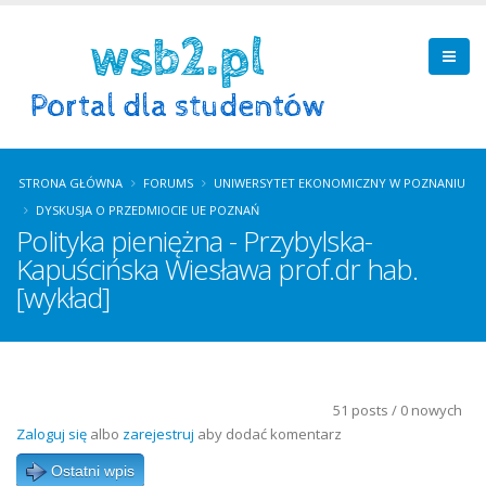
STRONA GŁÓWNA
FORUMS
UNIWERSYTET EKONOMICZNY W POZNANIU
DYSKUSJA O PRZEDMIOCIE UE POZNAŃ
Polityka pieniężna - Przybylska-
Kapuścińska Wiesława prof.dr hab.
[wykład]
51 posts / 0 nowych
Zaloguj się
albo
zarejestruj
aby dodać komentarz
Ostatni wpis