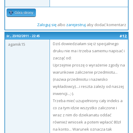
Góra strony
Zaloguj się
albo
zarejestruj
aby dodać komentarz
#12
śr., 23/02/2011 - 22:45
Dziś dowiedziałam się iż specjalnego
agamik15
druku nie ma i trzeba samemu napisać i
zacząć od:
Uprzejmie proszę o wyrażenie zgody na
warunkowe zaliczenie przedmiotu...
(nazwa przedmiotu i nazwisko
wykładowcy)....i reszta zależy od naszej
inwencji...;-).
Trzeba mieć uzupełniony cały indeks a
co za tym idzie wszystko zaliczone i
wraz z nim do dziekanatu oddać
również wniosek a potem wpłacić 80zł
na konto... Warunek oznacza tak