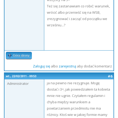
Też się zastanawiam co robić: warunek,
wrócić albo przenieść się na WSB,
zrezygnować i zacząć od początku we
wrześniu...?
Góra strony
Zaloguj się
albo
zarejestruj
aby dodać komentarz
#6
wt., 22/02/2011 - 09:53
ja na pewno nie rezygnuje. Mogę
Administrator
dostać i 3=, jak powiedziałem ta kobieta
mnie nie ugnie. Czytałem regulamin i
chyba między warunkiem a
powtarzaniem przedmiotu nie ma
różnicy. Ktoś wie w jakiej formie mamy