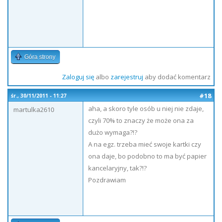
Góra strony
Zaloguj się
albo
zarejestruj
aby dodać komentarz
#18
śr., 30/11/2011 - 11:27
aha, a skoro tyle osób u niej nie zdaje,
martulka2610
czyli 70% to znaczy że może ona za
dużo wymaga?!?
A na egz. trzeba mieć swoje kartki czy
ona daje, bo podobno to ma być papier
kancelaryjny, tak?!?
Pozdrawiam