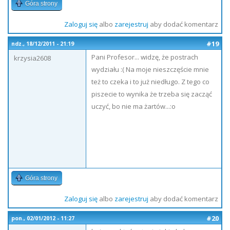
Góra strony
Zaloguj się
albo
zarejestruj
aby dodać komentarz
#19
ndz., 18/12/2011 - 21:19
Pani Profesor... widzę, że postrach
krzysia2608
wydziału :( Na moje nieszczęście mnie
też to czeka i to już niedługo. Z tego co
piszecie to wynika że trzeba się zacząć
uczyć, bo nie ma żartów...:o
Góra strony
Zaloguj się
albo
zarejestruj
aby dodać komentarz
#20
pon., 02/01/2012 - 11:27