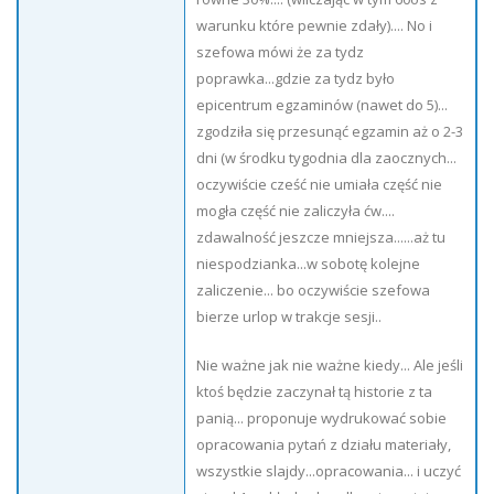
warunku które pewnie zdały).... No i
szefowa mówi że za tydz
poprawka...gdzie za tydz było
epicentrum egzaminów (nawet do 5)...
zgodziła się przesunąć egzamin aż o 2-3
dni (w środku tygodnia dla zaocznych...
oczywiście cześć nie umiała część nie
mogła część nie zaliczyła ćw....
zdawalność jeszcze mniejsza......aż tu
niespodzianka...w sobotę kolejne
zaliczenie... bo oczywiście szefowa
bierze urlop w trakcje sesji..
Nie ważne jak nie ważne kiedy... Ale jeśli
ktoś będzie zaczynał tą historie z ta
panią... proponuje wydrukować sobie
opracowania pytań z działu materiały,
wszystkie slajdy...opracowania... i uczyć