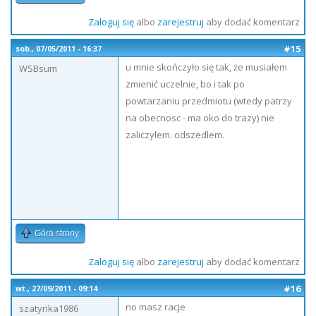
Zaloguj się
albo
zarejestruj
aby dodać komentarz
#15
sob., 07/05/2011 - 16:37
u mnie skończyło się tak, że musiałem
WSBsum
zmienić uczelnie, bo i tak po
powtarzaniu przedmiotu (wtedy patrzy
na obecnosc - ma oko do trazy) nie
zaliczylem. odszedlem.
Góra strony
Zaloguj się
albo
zarejestruj
aby dodać komentarz
#16
wt., 27/09/2011 - 09:14
no masz racje
szatynka1986