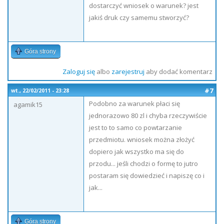
dostarczyć wniosek o warunek? jest
jakiś druk czy samemu stworzyć?
Góra strony
Zaloguj się
albo
zarejestruj
aby dodać komentarz
#7
wt., 22/02/2011 - 23:28
Podobno za warunek płaci się
agamik15
jednorazowo 80 zl i chyba rzeczywiście
jest to to samo co powtarzanie
przedmiotu. wniosek można złożyć
dopiero jak wszystko ma się do
przodu... jeśli chodzi o formę to jutro
postaram się dowiedzieć i napiszę co i
jak...
Góra strony