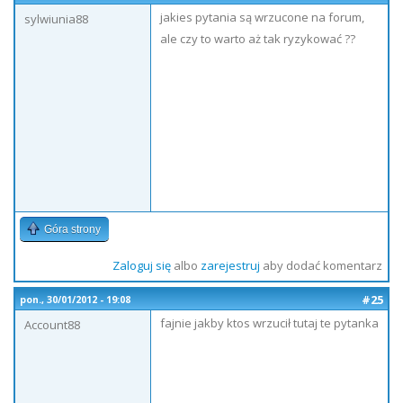
jakies pytania są wrzucone na forum,
sylwiunia88
ale czy to warto aż tak ryzykować ??
Góra strony
Zaloguj się
albo
zarejestruj
aby dodać komentarz
#25
pon., 30/01/2012 - 19:08
fajnie jakby ktos wrzucił tutaj te pytanka
Account88