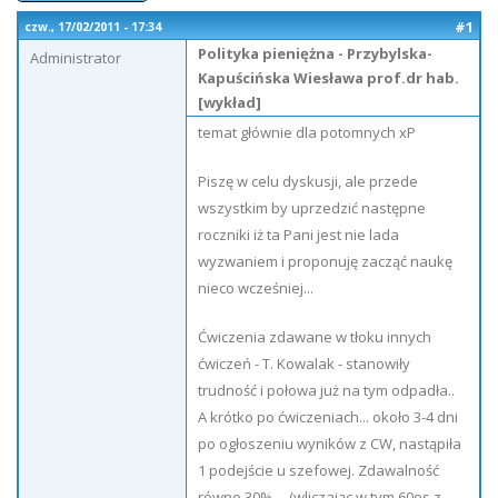
#1
czw., 17/02/2011 - 17:34
Polityka pieniężna - Przybylska-
Administrator
Kapuścińska Wiesława prof.dr hab.
[wykład]
temat głównie dla potomnych xP
Piszę w celu dyskusji, ale przede
wszystkim by uprzedzić następne
roczniki iż ta Pani jest nie lada
wyzwaniem i proponuję zacząć naukę
nieco wcześniej...
Ćwiczenia zdawane w tłoku innych
ćwiczeń - T. Kowalak - stanowiły
trudność i połowa już na tym odpadła..
A krótko po ćwiczeniach... około 3-4 dni
po ogłoszeniu wyników z CW, nastąpiła
1 podejście u szefowej. Zdawalność
równe 30%.... (wliczając w tym 60os z