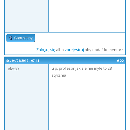
Góra strony
Zaloguj się
albo
zarejestruj
aby dodać komentarz
#22
śr., 04/01/2012 - 07:44
u p. profesor jak sie nie myle to 28
alat89
stycznia