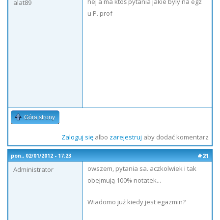
hej a ma ktoś pytania jakie byly na egz
alat89
u P. prof
Góra strony
Zaloguj się
albo
zarejestruj
aby dodać komentarz
#21
pon., 02/01/2012 - 17:23
owszem, pytania sa. aczkolwiek i tak
Administrator
obejmują 100% notatek...
Wiadomo już kiedy jest egazmin?