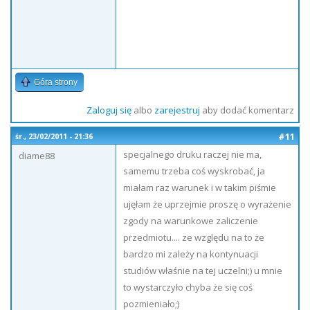
Góra strony
Zaloguj się
albo
zarejestruj
aby dodać komentarz
#11
śr., 23/02/2011 - 21:36
specjalnego druku raczej nie ma,
diame88
samemu trzeba coś wyskrobać, ja
miałam raz warunek i w takim piśmie
ujęłam że uprzejmie proszę o wyrażenie
zgody na warunkowe zaliczenie
przedmiotu.... ze względu na to że
bardzo mi zależy na kontynuacji
studiów właśnie na tej uczelni;) u mnie
to wystarczyło chyba że się coś
pozmieniało;)