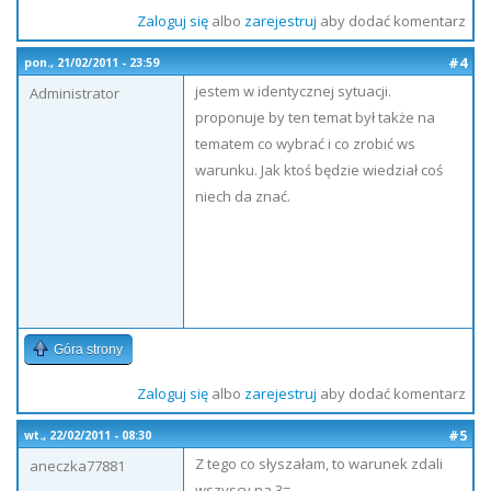
Zaloguj się
albo
zarejestruj
aby dodać komentarz
#4
pon., 21/02/2011 - 23:59
jestem w identycznej sytuacji.
Administrator
proponuje by ten temat był także na
tematem co wybrać i co zrobić ws
warunku. Jak ktoś będzie wiedział coś
niech da znać.
Góra strony
Zaloguj się
albo
zarejestruj
aby dodać komentarz
#5
wt., 22/02/2011 - 08:30
Z tego co słyszałam, to warunek zdali
aneczka77881
wszyscy na 3=