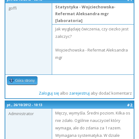
Statystyka - Wojciechowska-
goffi
Refermat Aleksandra mgr
[laboratoria]
Jak wyglądaję ćwiczenia, czy ciezko jest
zaliczyc?
Wojciechowska - Refermat Aleksandra
mgr
Góra strony
Zaloguj się
albo
zarejestruj
aby dodać komentarz
#2
pt., 26/10/2012 - 10:13
Męczy, wymyśla. Średni poziom. Kilka os
Administrator
nie zdało. Ogólnie nauczyciel który
wymaga, ale do zdania za 1 razem.
Wymagana systematyka. W dziale