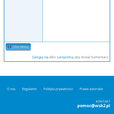
Góra strony
Zaloguj się
albo
zarejestruj
aby dodać komentarz
O nas
Regulamin
Polityka prywatności
Prawa autorskie
KONTAKT
pomoc@wsb2.pl