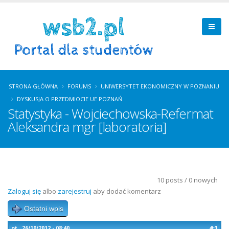
STRONA GŁÓWNA
FORUMS
UNIWERSYTET EKONOMICZNY W POZNANIU
DYSKUSJA O PRZEDMIOCIE UE POZNAŃ
Statystyka - Wojciechowska-Refermat
Aleksandra mgr [laboratoria]
10 posts / 0 nowych
Zaloguj się
albo
zarejestruj
aby dodać komentarz
Ostatni wpis
#1
pt., 26/10/2012 - 08:40