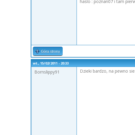
haslo : poznan07 i tam pier
Góra strony
wt., 15/02/2011 - 20:33
Dzieki bardzo, na pewno sie 
Bornslippy91