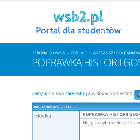
STRONA GŁÓWNA
FORUMS
WYŻSZA SZKOŁA BANKOW
POPRAWKA HISTORII GOS
Zaloguj się
albo
zarejestruj
aby dodać komentarz
wt., 15/02/2011 - 17:13
POPRAWKA HISTORII GOSP
eloofka
Hej jak chyba wiekszość z w