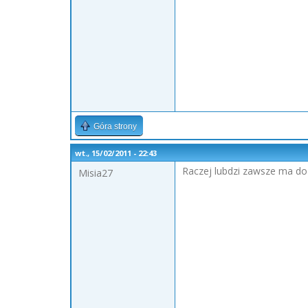
Góra strony
wt., 15/02/2011 - 22:43
Raczej lubdzi zawsze ma do 
Misia27