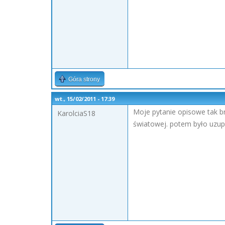
Góra strony
wt., 15/02/2011 - 17:39
Moje pytanie opisowe tak 
KarolciaS18
światowej. potem było uzupeł