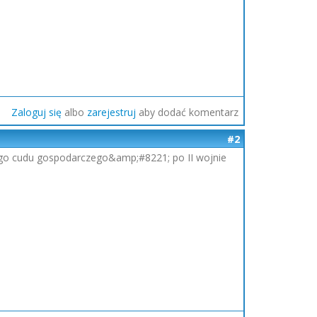
Zaloguj się
albo
zarejestruj
aby dodać komentarz
#2
ego cudu gospodarczego&amp;#8221; po II wojnie