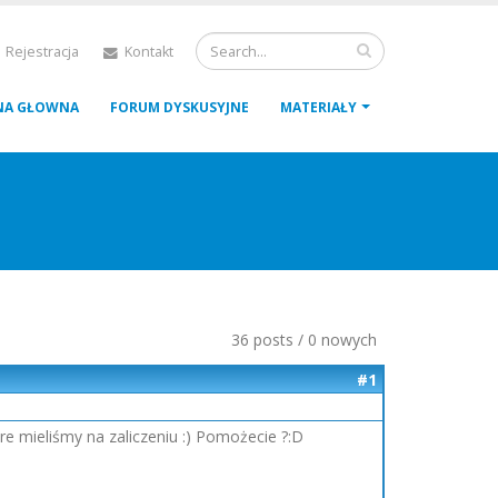
 Rejestracja
Kontakt
NA GŁOWNA
FORUM DYSKUSYJNE
MATERIAŁY
36 posts / 0 nowych
#1
re mieliśmy na zaliczeniu :) Pomożecie ?:D