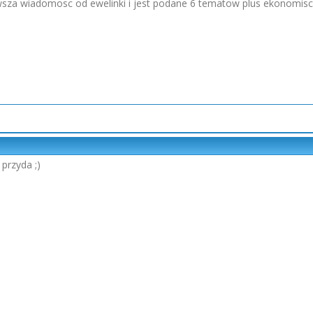
wsza wiadomosc od ewelinki i jest podane 6 tematow plus ekonomisci 
przyda ;)