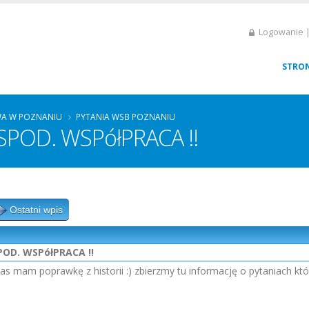
Logowanie |
STRO
A W POZNANIU
PYTANIA WSB POZNANIU
POD. WSPółPRACA !!
Ostatni wpis
OD. WSPółPRACA !!
as mam poprawkę z historii :) zbierzmy tu informację o pytaniach któ