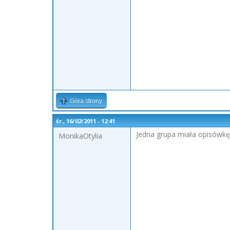
Góra strony
śr., 16/02/2011 - 12:41
Jedna grupa miała opisówkę w
MonikaOtylia