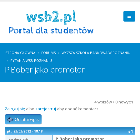
STRONA GŁÓWNA
FORUMS
WYŻSZA SZKOŁA BANKOWA W POZNANIU
PYTANIA WSB POZNANIU
P.Bober jako promotor
4 wpisów / 0 nowych
Zaloguj się
albo
zarejestruj
aby dodać komentarz
Ostatni wpis
#1
pt., 23/03/2012 - 18:18
P.Bober jako promotor