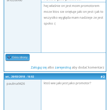
andzia99b
hej właśnie on jest moim promotorem
moze ktos sie oriętuje jaki on jest i jak to
wszystko wygłąda mam nadzieje ze jest
spoko :(
Góra strony
Zaloguj się
albo
zarejestruj
aby dodać komentarz
#2
wt., 20/03/2018 - 16:02
ktoś wie jaki jest jako promotor?
paulina9426