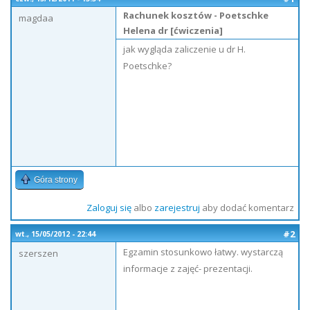
Rachunek kosztów - Poetschke
magdaa
Helena dr [ćwiczenia]
jak wygląda zaliczenie u dr H.
Poetschke?
Góra strony
Zaloguj się
albo
zarejestruj
aby dodać komentarz
#2
wt., 15/05/2012 - 22:44
Egzamin stosunkowo łatwy. wystarczą
szerszen
informacje z zajęć- prezentacji.