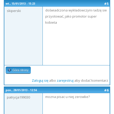
#5
wt., 15/01/2013 - 15:23
doświadczona wykładowczyni radzę sie
skiperski
przyotować, jako promotor super
kobieta
Góra strony
Zaloguj się
albo
zarejestruj
aby dodać komentarz
#6
pon., 28/01/2013 - 12:56
mozna pisac u niej zerowke?
patrycja199030