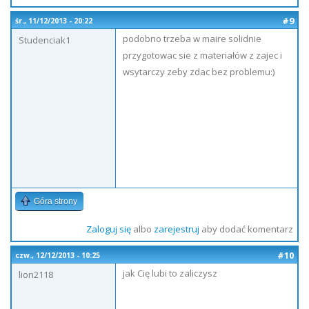
#9
śr., 11/12/2013 - 20:22
podobno trzeba w maire solidnie
Studenciak1
przygotowac sie z materiałów z zajec i
wsytarczy zeby zdac bez problemu:)
Góra strony
Zaloguj się
albo
zarejestruj
aby dodać komentarz
#10
czw., 12/12/2013 - 10:25
jak Cię lubi to zaliczysz
lion2118