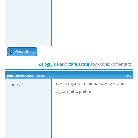
Góra strony
Zaloguj się
albo
zarejestruj
aby dodać komentarz
#7
pon., 06/05/2013 - 15:33
trzeba ogarnąć materiał wtedy egzamin
zaneta1
pójdzie jak z płatka