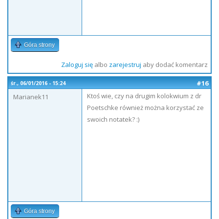
Góra strony
Zaloguj się
albo
zarejestruj
aby dodać komentarz
#16
śr., 06/01/2016 - 15:24
Ktoś wie, czy na drugim kolokwium z dr
Marianek11
Poetschke również można korzystać ze
swoich notatek? :)
Góra strony