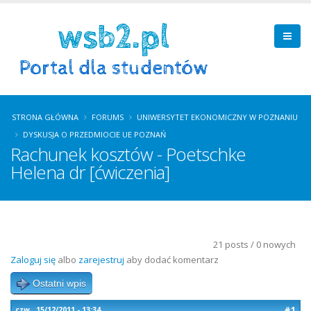
STRONA GŁÓWNA
FORUMS
UNIWERSYTET EKONOMICZNY W POZNANIU
DYSKUSJA O PRZEDMIOCIE UE POZNAŃ
Rachunek kosztów - Poetschke
Helena dr [ćwiczenia]
21 posts / 0 nowych
Zaloguj się
albo
zarejestruj
aby dodać komentarz
Ostatni wpis
#1
czw., 15/12/2011 - 13:34