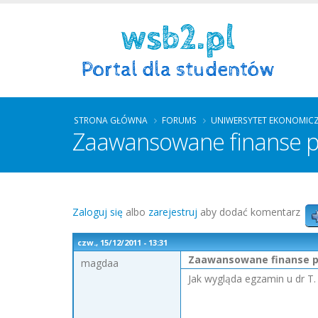
STRONA GŁÓWNA
FORUMS
UNIWERSYTET EKONOMIC
Zaawansowane finanse pr
Zaloguj się
albo
zarejestruj
aby dodać komentarz
czw., 15/12/2011 - 13:31
Zaawansowane finanse pr
magdaa
Jak wygląda egzamin u dr T