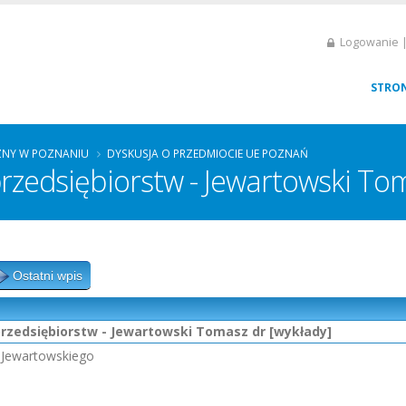
Logowanie |
STRO
ZNY W POZNANIU
DYSKUSJA O PRZEDMIOCIE UE POZNAŃ
zedsiębiorstw - Jewartowski Tom
Ostatni wpis
zedsiębiorstw - Jewartowski Tomasz dr [wykłady]
. Jewartowskiego