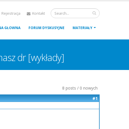
 Rejestracja
Kontakt
NA GŁOWNA
FORUM DYSKUSYJNE
MATERIAŁY
asz dr [wykłady]
8 posts / 0 nowych
#1