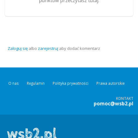
punktów przeczytasz tutaj.
Zaloguj się
albo
zarejestruj
aby dodać komentarz
O nas
Regulamin
Polityka prywatności
Prawa autorskie
KONTAKT
pomoc@wsb2.pl