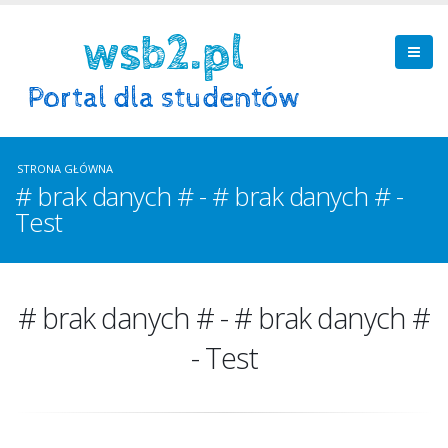
STRONA GŁÓWNA
# brak danych # - # brak danych # -
Test
# brak danych # - # brak danych #
- Test