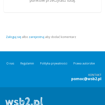
punktów przeczytasz tutaj.
Zaloguj się
albo
zarejestruj
aby dodać komentarz
O nas
Regulamin
Polityka prywatności
Prawa autorskie
KONTAKT
pomoc@wsb2.pl