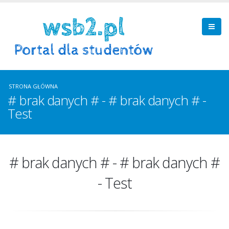
STRONA GŁÓWNA
# brak danych # - # brak danych # -
Test
# brak danych # - # brak danych #
- Test