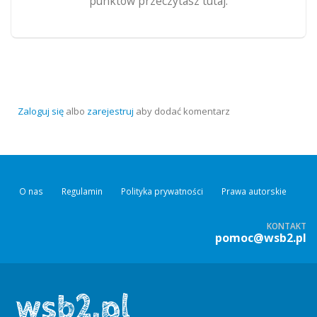
punktów przeczytasz tutaj.
Zaloguj się
albo
zarejestruj
aby dodać komentarz
O nas
Regulamin
Polityka prywatności
Prawa autorskie
KONTAKT
pomoc@wsb2.pl