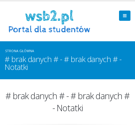
STRONA GŁÓWNA
# brak danych # - # brak danych # -
Notatki
# brak danych # - # brak danych #
- Notatki