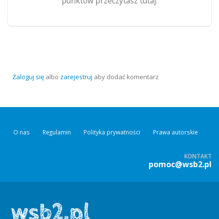
punktów przeczytasz tutaj.
Zaloguj się
albo
zarejestruj
aby dodać komentarz
O nas
Regulamin
Polityka prywatności
Prawa autorskie
KONTAKT
pomoc@wsb2.pl