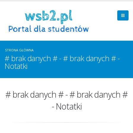
STRONA GŁÓWNA
# brak danych # - # brak danych # -
Notatki
# brak danych # - # brak danych #
- Notatki