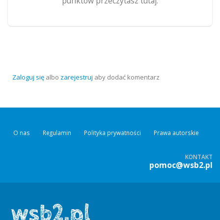
punktów przeczytasz tutaj.
Zaloguj się
albo
zarejestruj
aby dodać komentarz
O nas
Regulamin
Polityka prywatności
Prawa autorskie
KONTAKT
pomoc@wsb2.pl