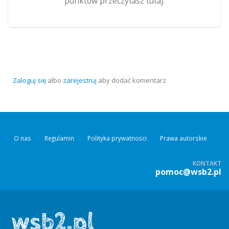
punktów przeczytasz tutaj.
Zaloguj się
albo
zarejestruj
aby dodać komentarz
O nas
Regulamin
Polityka prywatności
Prawa autorskie
KONTAKT
pomoc@wsb2.pl