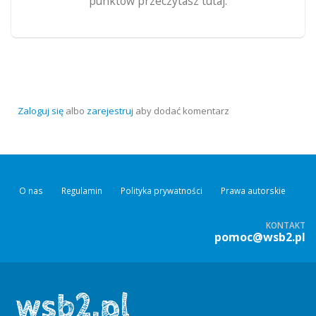
punktów przeczytasz tutaj.
Zaloguj się
albo
zarejestruj
aby dodać komentarz
O nas
Regulamin
Polityka prywatności
Prawa autorskie
KONTAKT
pomoc@wsb2.pl