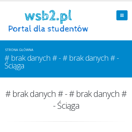
STRONA GŁÓWNA
# brak danych # - # brak danych # -
Ściąga
# brak danych # - # brak danych #
- Ściąga