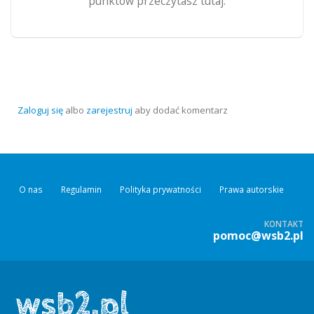
punktów przeczytasz tutaj.
Zaloguj się
albo
zarejestruj
aby dodać komentarz
O nas
Regulamin
Polityka prywatności
Prawa autorskie
KONTAKT
pomoc@wsb2.pl