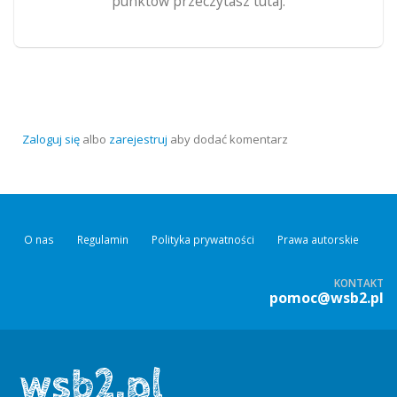
punktów przeczytasz tutaj.
Zaloguj się
albo
zarejestruj
aby dodać komentarz
O nas
Regulamin
Polityka prywatności
Prawa autorskie
KONTAKT
pomoc@wsb2.pl