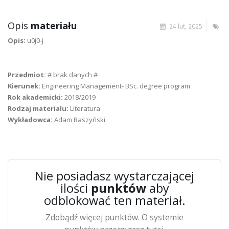
Opis
materiału
24 lut, 2025
Opis:
u0j0-j
Przedmiot:
# brak danych #
Kierunek:
Engineering Management- BSc. degree program
Rok akademicki:
2018/2019
Rodzaj materialu:
Literatura
Wykładowca:
Adam Baszyński
Nie posiadasz wystarczającej
ilości
punktów
aby
odblokować ten materiał.
Zdobądź więcej punktów. O systemie