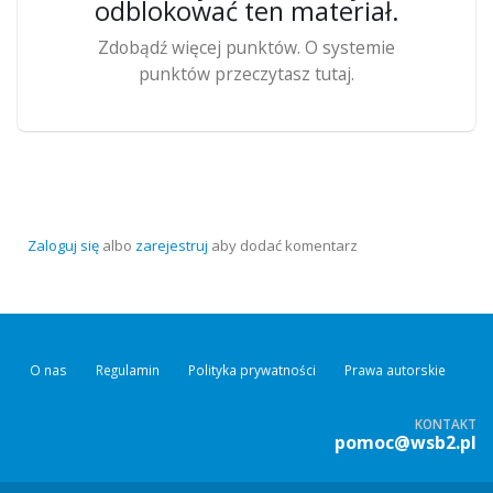
odblokować ten materiał.
Zdobądź więcej punktów. O systemie
punktów przeczytasz tutaj.
Zaloguj się
albo
zarejestruj
aby dodać komentarz
O nas
Regulamin
Polityka prywatności
Prawa autorskie
KONTAKT
pomoc@wsb2.pl