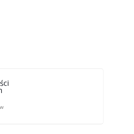
ści
n
ów