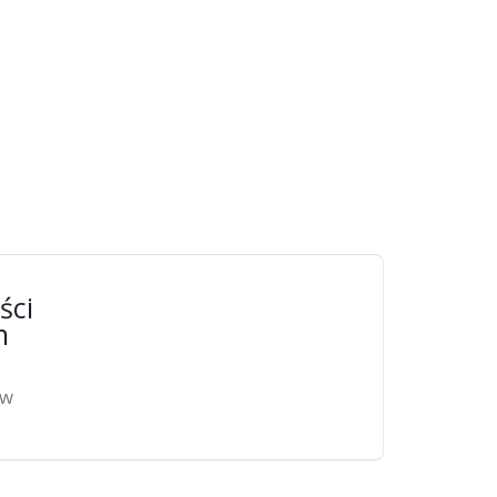
ści
n
ów