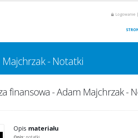
Logowanie |
STRO
 Majchrzak - Notatki
za finansowa - Adam Majchrzak - N
Opis
materiału
Opis:
notatki