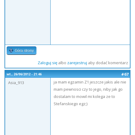
Góra strony
Zaloguj się
albo
zarejestruj
aby dodać komentarz
#67
wt., 26/06/2012 - 21:46
ja mam egzamin Z1 jeszcze jakis ale nie
Asia_913
mam pewnosci czy to jego, niby jak go
dostalam to mowil mi kolega ze to
Stefanskiego egz;)