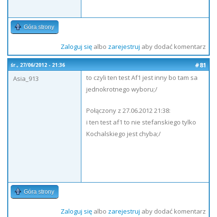
Góra strony
Zaloguj się
albo
zarejestruj
aby dodać komentarz
#81
śr., 27/06/2012 - 21:36
to czyli ten test Af1 jest inny bo tam sa
Asia_913
jednokrotnego wyboru;/
Połączony z 27.06.2012 21:38:
i ten test af1 to nie stefanskiego tylko
Kochalskiego jest chyba;/
Góra strony
Zaloguj się
albo
zarejestruj
aby dodać komentarz