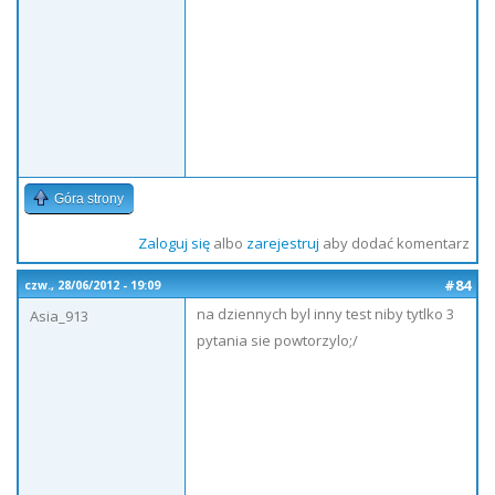
Góra strony
Zaloguj się
albo
zarejestruj
aby dodać komentarz
#84
czw., 28/06/2012 - 19:09
na dziennych byl inny test niby tytlko 3
Asia_913
pytania sie powtorzylo;/