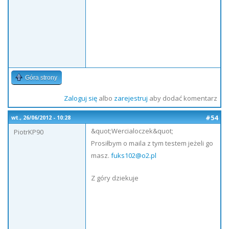
Góra strony
Zaloguj się
albo
zarejestruj
aby dodać komentarz
#54
wt., 26/06/2012 - 10:28
&quot;Wercialoczek&quot;
PiotrKP90
Prosiłbym o maila z tym testem jeżeli go
masz.
fuks102@o2.pl
Z góry dziekuje