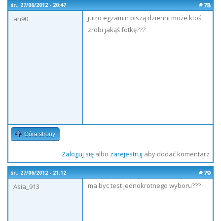
#78
śr., 27/06/2012 - 20:47
jutro egzamin piszą dzienni może ktoś
an90
zrobi jakąś fotkę???
Góra strony
Zaloguj się
albo
zarejestruj
aby dodać komentarz
#79
śr., 27/06/2012 - 21:12
ma byc test jednokrotnego wyboru???
Asia_913