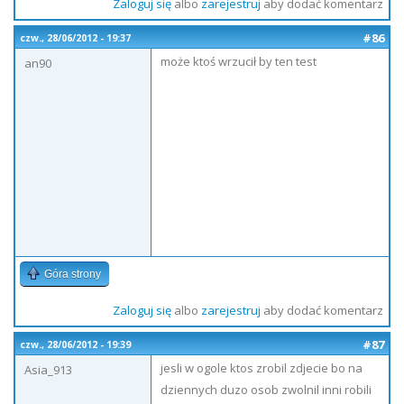
Zaloguj się
albo
zarejestruj
aby dodać komentarz
#86
czw., 28/06/2012 - 19:37
może ktoś wrzucił by ten test
an90
Góra strony
Zaloguj się
albo
zarejestruj
aby dodać komentarz
#87
czw., 28/06/2012 - 19:39
jesli w ogole ktos zrobil zdjecie bo na
Asia_913
dziennych duzo osob zwolnil inni robili