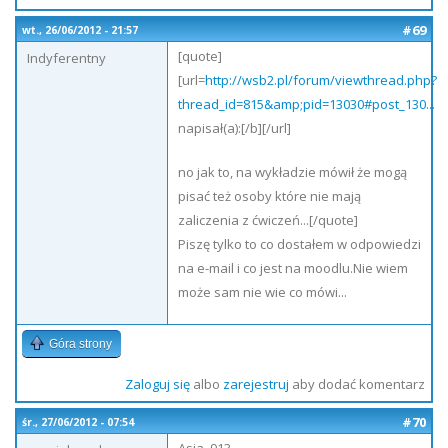
#69
wt., 26/06/2012 - 21:57
[quote]
Indyferentny
[url=
http://wsb2.pl/forum/viewthread.php?
thread_id=815&amp;pid=13030#post_130...
napisał(a):[/b][/url]
no jak to, na wykładzie mówił że mogą
pisać też osoby które nie mają
zaliczenia z ćwiczeń...[/quote]
Piszę tylko to co dostałem w odpowiedzi
na e-mail i co jest na moodlu.Nie wiem
może sam nie wie co mówi...
Góra strony
Zaloguj się
albo
zarejestruj
aby dodać komentarz
#70
śr., 27/06/2012 - 07:54