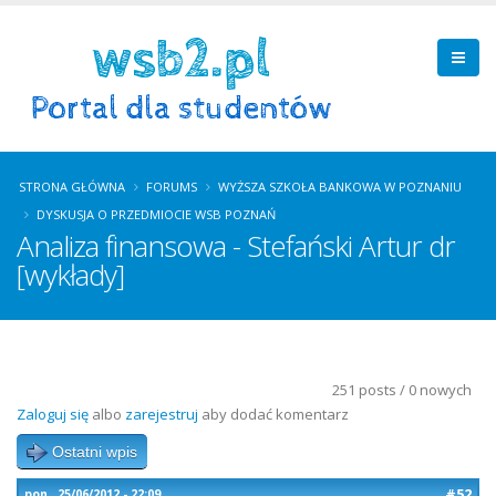
STRONA GŁÓWNA
FORUMS
WYŻSZA SZKOŁA BANKOWA W POZNANIU
DYSKUSJA O PRZEDMIOCIE WSB POZNAŃ
Analiza finansowa - Stefański Artur dr
[wykłady]
251 posts / 0 nowych
Zaloguj się
albo
zarejestruj
aby dodać komentarz
Ostatni wpis
#52
pon., 25/06/2012 - 22:09