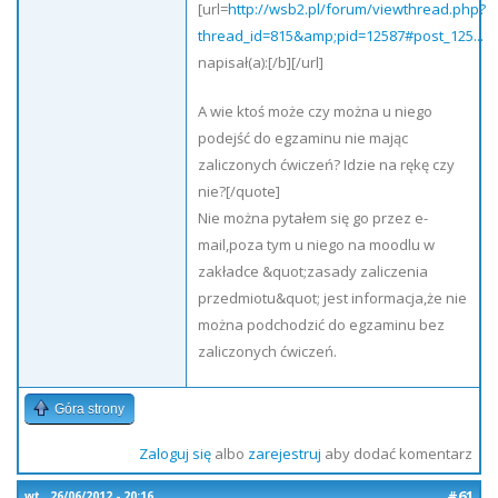
[url=
http://wsb2.pl/forum/viewthread.php?
thread_id=815&amp;pid=12587#post_125...
napisał(a):[/b][/url]
A wie ktoś może czy można u niego
podejść do egzaminu nie mając
zaliczonych ćwiczeń? Idzie na rękę czy
nie?[/quote]
Nie można pytałem się go przez e-
mail,poza tym u niego na moodlu w
zakładce &quot;zasady zaliczenia
przedmiotu&quot; jest informacja,że nie
można podchodzić do egzaminu bez
zaliczonych ćwiczeń.
Góra strony
Zaloguj się
albo
zarejestruj
aby dodać komentarz
#61
wt., 26/06/2012 - 20:16