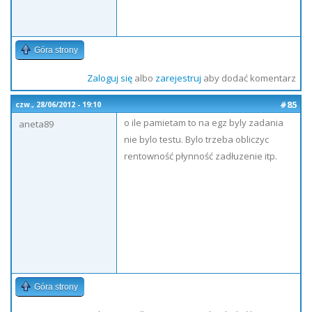
Góra strony
Zaloguj się
albo
zarejestruj
aby dodać komentarz
#85
czw., 28/06/2012 - 19:10
o ile pamietam to na egz byly zadania
aneta89
nie bylo testu. Bylo trzeba obliczyc
rentowność płynność zadłuzenie itp.
Góra strony