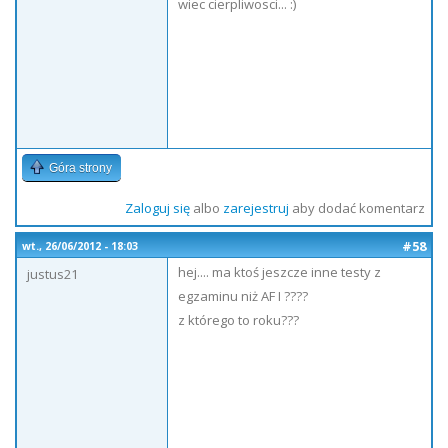
wiec cierpliwosci... :)
Góra strony
Zaloguj się
albo
zarejestruj
aby dodać komentarz
#58
wt., 26/06/2012 - 18:03
hej.... ma ktoś jeszcze inne testy z
justus21
egzaminu niż AF I ????
z którego to roku???