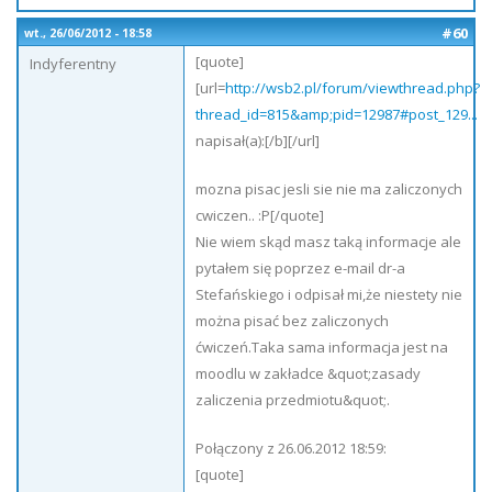
#60
wt., 26/06/2012 - 18:58
[quote]
Indyferentny
[url=
http://wsb2.pl/forum/viewthread.php?
thread_id=815&amp;pid=12987#post_129...
napisał(a):[/b][/url]
mozna pisac jesli sie nie ma zaliczonych
cwiczen.. :P[/quote]
Nie wiem skąd masz taką informacje ale
pytałem się poprzez e-mail dr-a
Stefańskiego i odpisał mi,że niestety nie
można pisać bez zaliczonych
ćwiczeń.Taka sama informacja jest na
moodlu w zakładce &quot;zasady
zaliczenia przedmiotu&quot;.
Połączony z 26.06.2012 18:59:
[quote]