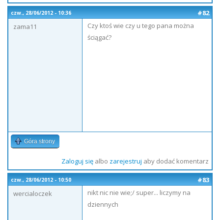
#82
czw., 28/06/2012 - 10:36
Czy ktoś wie czy u tego pana można
zama11
ściągać?
Góra strony
Zaloguj się
albo
zarejestruj
aby dodać komentarz
#83
czw., 28/06/2012 - 10:50
nikt nic nie wie;/ super... liczymy na
wercialoczek
dziennych