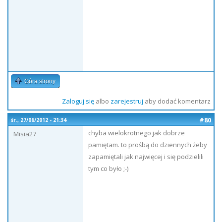
Góra strony
Zaloguj się
albo
zarejestruj
aby dodać komentarz
#80
śr., 27/06/2012 - 21:34
chyba wielokrotnego jak dobrze
Misia27
pamiętam. to prośbą do dziennych żeby
zapamiętali jak najwięcej i się podzielili
tym co było ;-)