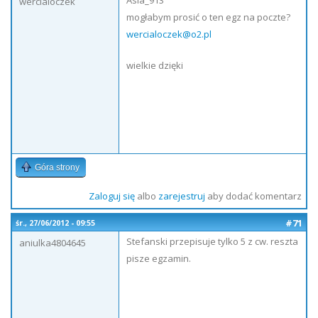
Asia_913
wercialoczek
mogłabym prosić o ten egz na poczte?
wercialoczek@o2.pl
wielkie dzięki
Góra strony
Zaloguj się
albo
zarejestruj
aby dodać komentarz
#71
śr., 27/06/2012 - 09:55
Stefanski przepisuje tylko 5 z cw. reszta
aniulka4804645
pisze egzamin.