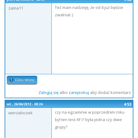
Też mam nadzieję, że od 4 już będzie
zama11
zwalniał :)
Góra strony
Zaloguj się
albo
zarejestruj
aby dodać komentarz
#53
wt., 26/06/2012 - 08:24
czy na egzaminie w poprzednim roku
wercialoczek
był ten test AF I? była jedna czy dwie
grupy?