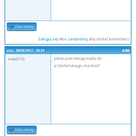
Góra strony
Zaloguj się
albo
zarejestruj
aby dodać komentarz
#89
czw., 28/06/2012 - 20:24
pilnie potrzebuję maila do
natii0110
p.Stefańskiego, ma ktoś?
Góra strony