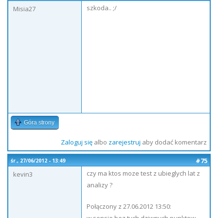
szkoda.. ;/
Misia27
Góra strony
Zaloguj się
albo
zarejestruj
aby dodać komentarz
#75
śr., 27/06/2012 - 13:49
czy ma ktos moze test z ubieglych lat z
kevin3
analizy ?
Połączony z 27.06.2012 13:50: