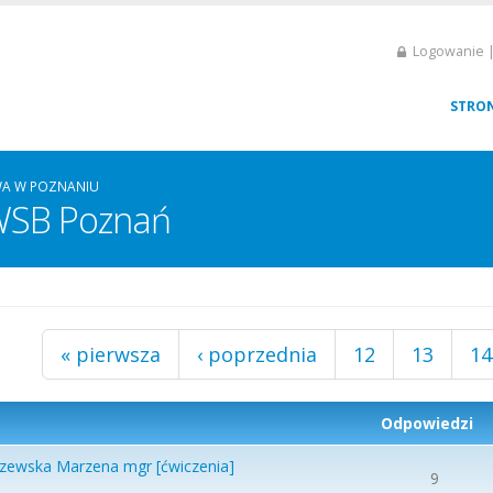
Logowanie |
STRO
A W POZNANIU
 WSB Poznań
« pierwsza
‹ poprzednia
12
13
14
Odpowiedzi
zewska Marzena mgr [ćwiczenia]
9