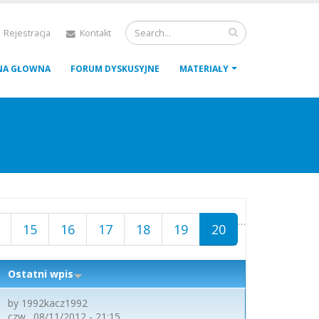
 Rejestracja
Kontakt
NA GŁOWNA
FORUM DYSKUSYJNE
MATERIAŁY
…
15
16
17
18
19
20
Ostatni wpis
by
1992kacz1992
czw., 08/11/2012 - 21:15