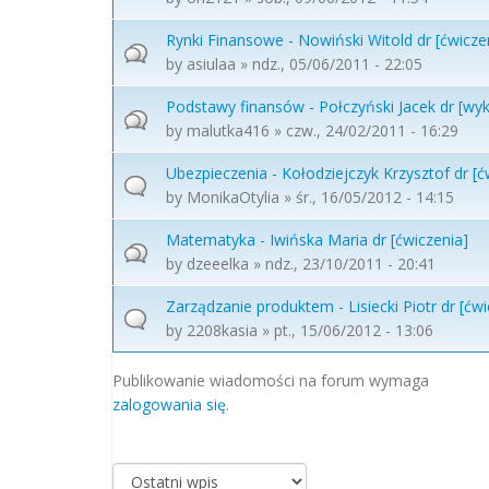
Rynki Finansowe - Nowiński Witold dr [ćwicze
by
asiulaa
» ndz., 05/06/2011 - 22:05
Podstawy finansów - Połczyński Jacek dr [wyk
by
malutka416
» czw., 24/02/2011 - 16:29
Ubezpieczenia - Kołodziejczyk Krzysztof dr [ć
by
MonikaOtylia
» śr., 16/05/2012 - 14:15
Matematyka - Iwińska Maria dr [ćwiczenia]
by
dzeeelka
» ndz., 23/10/2011 - 20:41
Zarządzanie produktem - Lisiecki Piotr dr [ćwi
by
2208kasia
» pt., 15/06/2012 - 13:06
Strony
Publikowanie wiadomości na forum wymaga
zalogowania się
.
Porządkuj według