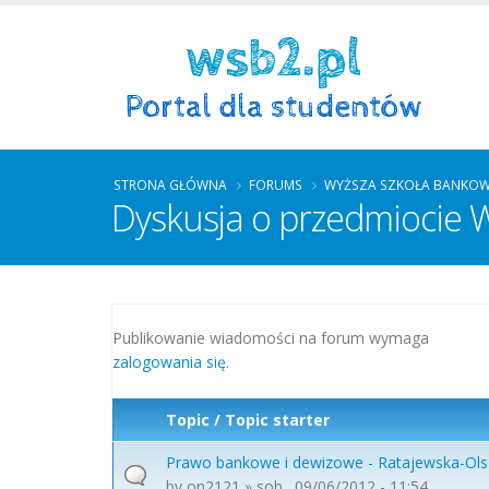
STRONA GŁÓWNA
FORUMS
WYŻSZA SZKOŁA BANKOW
Dyskusja o przedmiocie
Strony
Publikowanie wiadomości na forum wymaga
zalogowania się
.
Topic / Topic starter
Prawo bankowe i dewizowe - Ratajewska-Ols
by
on2121
» sob., 09/06/2012 - 11:54