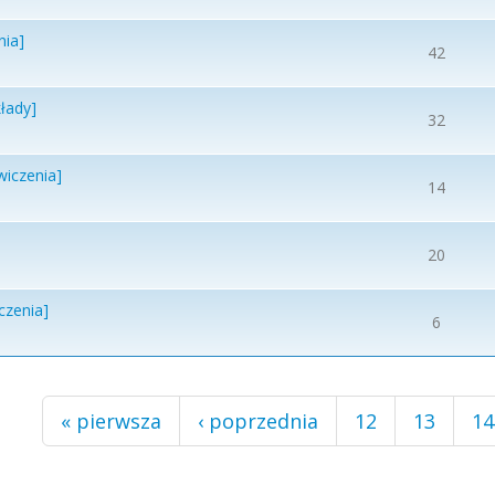
nia]
42
łady]
32
wiczenia]
14
20
czenia]
6
« pierwsza
‹ poprzednia
12
13
14