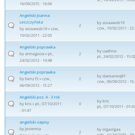
16/09/2015 - 16:06
Angielski Joanna
Leszczyńska
by
asiaawsb19
2
czw., 10/02/2011 - 22
by
asiaawsb19
» czw.,
10/02/2011 - 22:03
Angielski poprawka
by
uaithne
by
annagucia
» pt.,
2
pt., 24/02/2012 - 15:0
24/02/2012 - 10:48
Angielski poprawka
by
damianeq87
by
benz15
» czw.,
2
czw., 06/09/2012 - 15
06/09/2012 - 15:27
Angielski poz. A - 3 rok
by
kris
by
kris
» pt., 07/10/2011
0
pt., 07/10/2011 - 01:4
- 01:47
angielski-zapisy
by
Jesienna
by
olgaolgaa
2
ndz., 11/10/2015 - 20