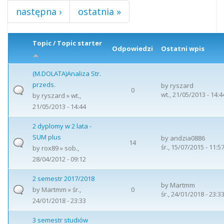
następna ›
ostatnia »
Topic / Topic starter
Odpowiedzi
Ostatni wpis
(M.DOLATA)Analiza Str.
przeds.
by
ryszard
0
wt., 21/05/2013 - 14:4
by
ryszard
» wt.,
21/05/2013 - 14:44
2 dyplomy w 2 lata -
SUM plus
by
andzia0886
14
śr., 15/07/2015 - 11:5
by
rox89
» sob.,
28/04/2012 - 09:12
2 semestr 2017/2018
by
Martmm
by
Martmm
» śr.,
0
śr., 24/01/2018 - 23:3
24/01/2018 - 23:33
3 semestr studiów