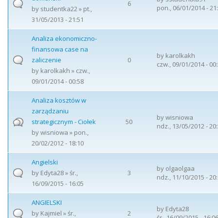
6
pon., 06/01/2014 - 21
by
studentka22
» pt.,
31/05/2013 - 21:51
Analiza ekonomiczno-
finansowa case na
by
karolkakh
zaliczenie
0
czw., 09/01/2014 - 00
by
karolkakh
» czw.,
09/01/2014 - 00:58
Analiza kosztów w
zarządzaniu
by
wisniowa
strategicznym - Ciołek
50
ndz., 13/05/2012 - 20
by
wisniowa
» pon.,
20/02/2012 - 18:10
Angielski
by
olgaolgaa
by
Edyta28
» śr.,
3
ndz., 11/10/2015 - 20
16/09/2015 - 16:05
ANGIELSKI
by
Edyta28
by
Kajmiel
» śr.,
2
śr., 16/09/2015 - 16:0