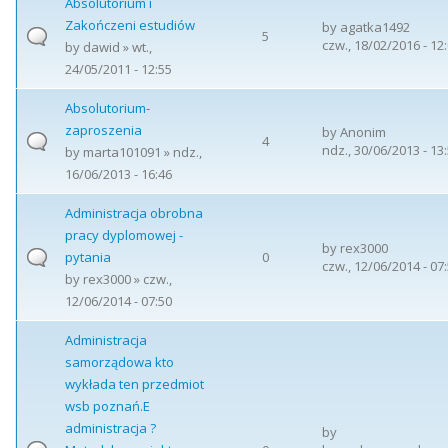
Absolutorium i
Zakończeni estudiów
by
agatka1492
5
czw., 18/02/2016 - 12
by
dawid
» wt.,
24/05/2011 - 12:55
Absolutorium-
zaproszenia
by
Anonim
4
ndz., 30/06/2013 - 13
by
marta101091
» ndz.,
16/06/2013 - 16:46
Administracja obrobna
pracy dyplomowej -
by
rex3000
pytania
0
czw., 12/06/2014 - 07
by
rex3000
» czw.,
12/06/2014 - 07:50
Administracja
samorządowa kto
wykłada ten przedmiot
wsb poznań.E
administracja ?
by