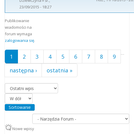
Dziewczyna
» śr.,
23/09/2015 - 18:27
Strony
Publikowanie
wiadomości na
forum wymaga
zalogowania się
.
…
1
2
3
4
5
6
7
8
9
następna ›
ostatnia »
Porządkuj według
Sortowanie
Nowe wpisy