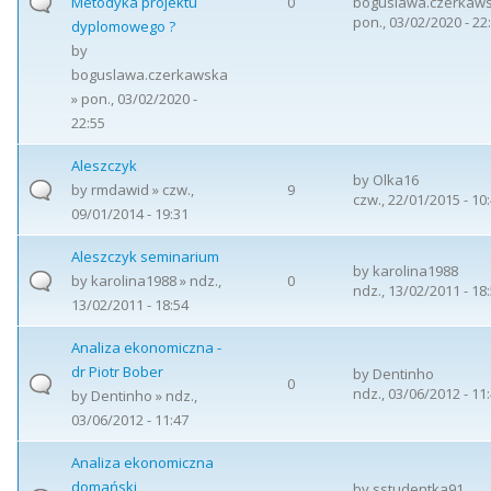
Metodyka projektu
0
boguslawa.czerkaw
pon., 03/02/2020 - 22
dyplomowego ?
by
boguslawa.czerkawska
» pon., 03/02/2020 -
22:55
Aleszczyk
by
Olka16
by
rmdawid
» czw.,
9
czw., 22/01/2015 - 10
09/01/2014 - 19:31
Aleszczyk seminarium
by
karolina1988
by
karolina1988
» ndz.,
0
ndz., 13/02/2011 - 18
13/02/2011 - 18:54
Analiza ekonomiczna -
dr Piotr Bober
by
Dentinho
0
ndz., 03/06/2012 - 11
by
Dentinho
» ndz.,
03/06/2012 - 11:47
Analiza ekonomiczna
domański
by
sstudentka91