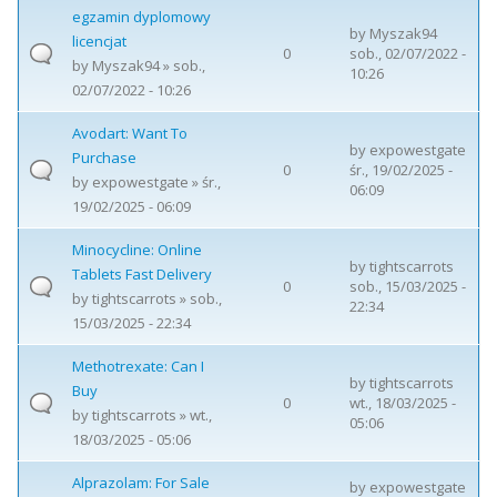
egzamin dyplomowy
by
Myszak94
licencjat
0
sob., 02/07/2022 -
by
Myszak94
» sob.,
10:26
02/07/2022 - 10:26
Avodart: Want To
by
expowestgate
Purchase
0
śr., 19/02/2025 -
by
expowestgate
» śr.,
06:09
19/02/2025 - 06:09
Minocycline: Online
by
tightscarrots
Tablets Fast Delivery
0
sob., 15/03/2025 -
by
tightscarrots
» sob.,
22:34
15/03/2025 - 22:34
Methotrexate: Can I
by
tightscarrots
Buy
0
wt., 18/03/2025 -
by
tightscarrots
» wt.,
05:06
18/03/2025 - 05:06
Alprazolam: For Sale
by
expowestgate