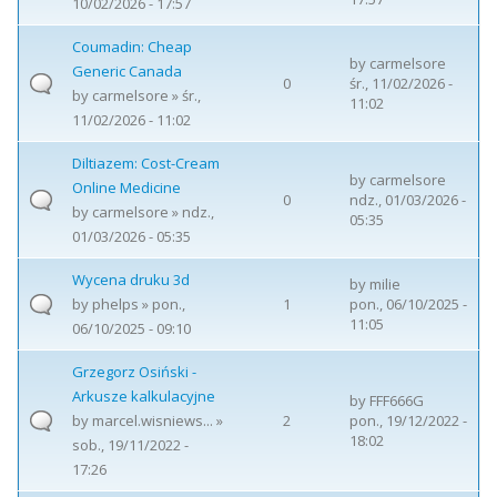
10/02/2026 - 17:57
Coumadin: Cheap
by
carmelsore
Generic Canada
0
śr., 11/02/2026 -
by
carmelsore
» śr.,
11:02
11/02/2026 - 11:02
Diltiazem: Cost-Cream
by
carmelsore
Online Medicine
0
ndz., 01/03/2026 -
by
carmelsore
» ndz.,
05:35
01/03/2026 - 05:35
Wycena druku 3d
by
milie
by
phelps
» pon.,
1
pon., 06/10/2025 -
11:05
06/10/2025 - 09:10
Grzegorz Osiński -
Arkusze kalkulacyjne
by
FFF666G
by
marcel.wisniews...
»
2
pon., 19/12/2022 -
18:02
sob., 19/11/2022 -
17:26