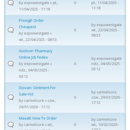
by
expowestgate
» pt.,
0
pt., 11/04/2025 -
11:18
11/04/2025 - 11:18
Provigil: Order
by
expowestgate
Cheapest
0
wt., 22/04/2025 -
by
expowestgate
»
08:53
wt., 22/04/2025 - 08:53
Aciclovir: Pharmacy
Online Jcb Fedex
by
expowestgate
by
expowestgate
»
0
ndz., 04/05/2025 -
03:12
ndz., 04/05/2025 -
03:12
Diovan: Ointment For
by
carmelsore
Sale-Hct
0
czw., 29/01/2026 -
by
carmelsore
» czw.,
17:12
29/01/2026 - 17:12
Maxalt: How To Order
by
carmelsore
by
carmelsore
» wt.,
0
wt., 10/02/2026 -
17:57