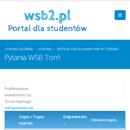
STRONA GŁÓWNA
FORUMS
WYŻSZA SZKOŁA BANKOWA W TORUNIU
Pytania WSB Torń
Publikowanie
wiadomości na
forum wymaga
zalogowania się
.
Topic / Topic
Odpowiedzi
Ostatni wpis
starter