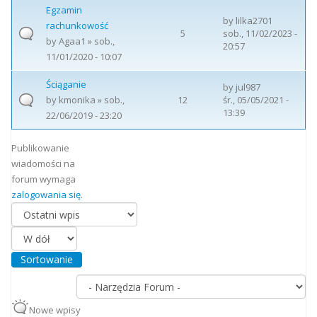
Egzamin
by
lilka2701
rachunkowość
5
sob., 11/02/2023 -
by
Agaa1
» sob.,
20:57
11/01/2020 - 10:07
Ściąganie
by
jul987
by
kmonika
» sob.,
12
śr., 05/05/2021 -
13:39
22/06/2019 - 23:20
Publikowanie
wiadomości na
forum wymaga
zalogowania się
.
Porządkuj według
Sortowanie
Nowe wpisy