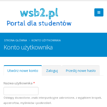
STRONA GŁÓWNA
KONTO UŻYTKOWNIKA
Konto użytkownika
Zakładki podstawowe
Utwórz nowe konto
(aktywna
Zaloguj
Prześlij nowe hasło
karta)
Nazwa użytkownika
*
Odstępy dozwolone; znaki interpunkcyjne zabronione, z wyjątkiem kropek,
apostrofów, myślników i podkreśleń.