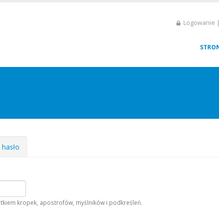
Logowanie |
STRO
e hasło
tkiem kropek, apostrofów, myślników i podkreśleń.