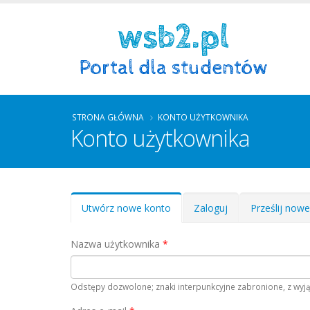
STRONA GŁÓWNA
KONTO UŻYTKOWNIKA
Konto użytkownika
Zakładki podstawowe
Utwórz nowe konto
(aktywna
Zaloguj
Prześlij now
karta)
Nazwa użytkownika
*
Odstępy dozwolone; znaki interpunkcyjne zabronione, z wyją