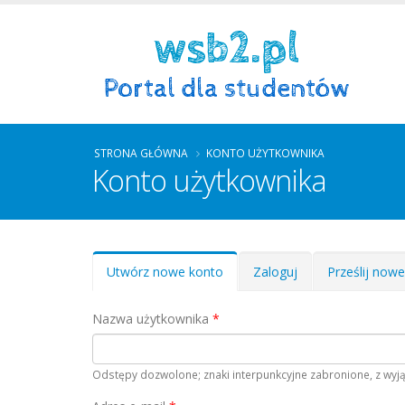
STRONA GŁÓWNA
KONTO UŻYTKOWNIKA
Konto użytkownika
Zakładki podstawowe
Utwórz nowe konto
(aktywna
Zaloguj
Prześlij now
karta)
Nazwa użytkownika
*
Odstępy dozwolone; znaki interpunkcyjne zabronione, z wyją