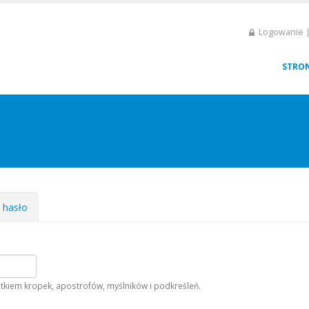
Logowanie |
STRO
e hasło
tkiem kropek, apostrofów, myślników i podkreśleń.