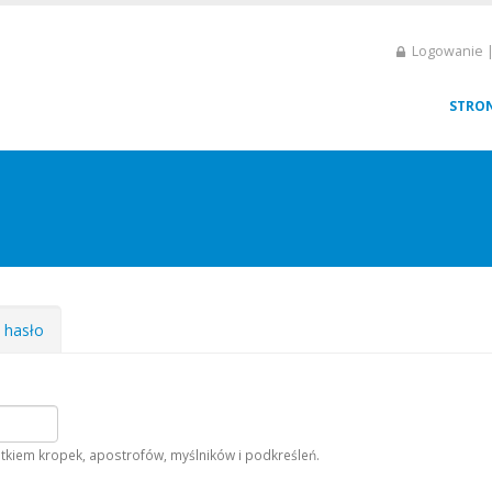
Logowanie |
STRO
e hasło
tkiem kropek, apostrofów, myślników i podkreśleń.