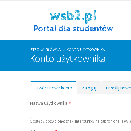
STRONA GŁÓWNA
KONTO UŻYTKOWNIKA
Konto użytkownika
Zakładki podstawowe
Utwórz nowe konto
(aktywna
Zaloguj
Prześlij now
karta)
Nazwa użytkownika
*
Odstępy dozwolone; znaki interpunkcyjne zabronione, z wyją