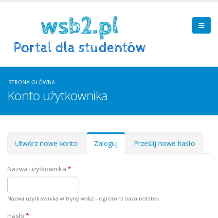
STRONA GŁÓWNA
Konto użytkownika
Zakładki podstawowe
Utwórz nowe konto
Zaloguj
(aktywna
Prześlij nowe hasło
karta)
Nazwa użytkownika
*
Nazwa użytkownika witryny wsb2 - ogromna baza notatek.
Hasło
*