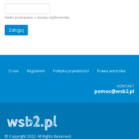
Hasło powiązane z nazwą użytkownika.
O nas
Regulamin
Polityka prywatności
Prawa autorskie
KONTAKT
pomoc@wsb2.pl
© Copyright 2022. All Rights Reserved.