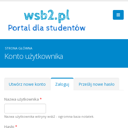
STRONA GŁÓWNA
Konto użytkownika
Zakładki podstawowe
Utwórz nowe konto
Zaloguj
(aktywna
Prześlij nowe hasło
karta)
Nazwa użytkownika
*
Nazwa użytkownika witryny wsb2 - ogromna baza notatek.
Hasło
*