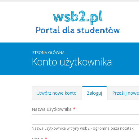
STRONA GŁÓWNA
Konto użytkownika
Zakładki podstawowe
Utwórz nowe konto
Zaloguj
(aktywna
Prześlij now
karta)
Nazwa użytkownika
*
Nazwa użytkownika witryny wsb2 - ogromna baza notatek.