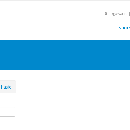
Logowanie |
STRO
e hasło