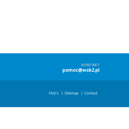
KONTAKT
pomoc@wsb2.pl
FAQ's
Sitemap
Contact