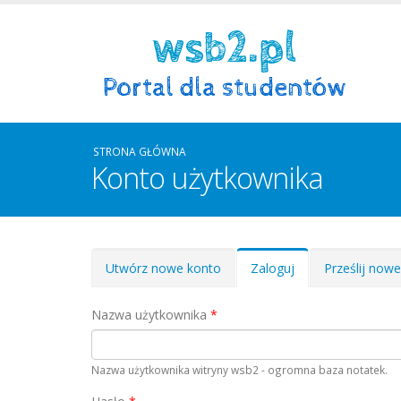
STRONA GŁÓWNA
Konto użytkownika
Zakładki podstawowe
Utwórz nowe konto
Zaloguj
(aktywna
Prześlij now
karta)
Nazwa użytkownika
*
Nazwa użytkownika witryny wsb2 - ogromna baza notatek.