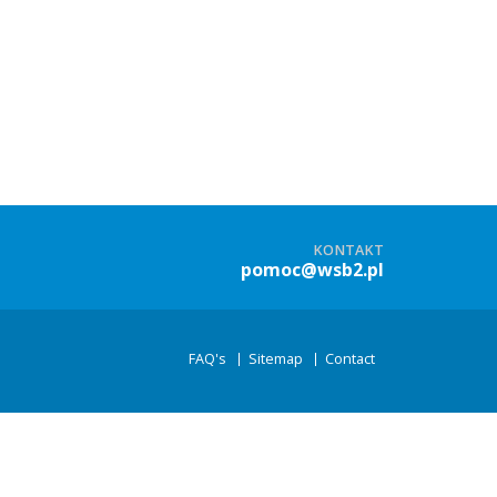
KONTAKT
pomoc@wsb2.pl
FAQ's
Sitemap
Contact