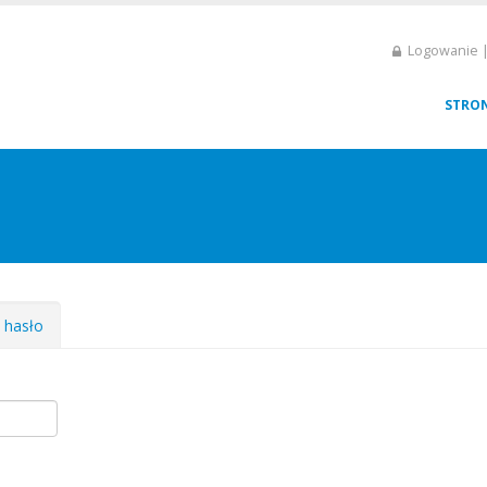
Logowanie |
STRO
e hasło