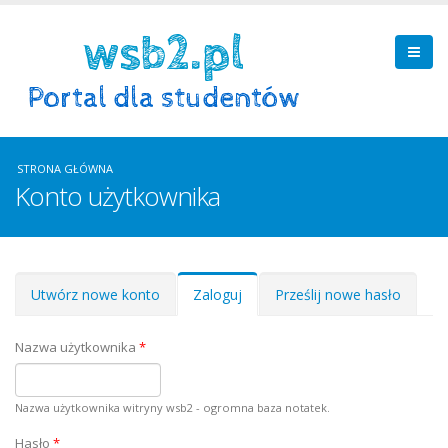
STRONA GŁÓWNA
Konto użytkownika
Zakładki podstawowe
Utwórz nowe konto
Zaloguj
(aktywna
Prześlij nowe hasło
karta)
Nazwa użytkownika
*
Nazwa użytkownika witryny wsb2 - ogromna baza notatek.
Hasło
*